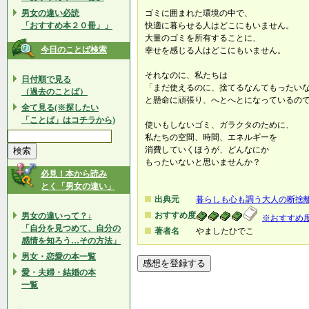
男女の違い必読
ゴミに囲まれた環境の中で、
「おすすめ本２０冊」」
快適に暮らせる人はどこにもいません。
大量のゴミを所有することに、
今日のことば検索
幸せを感じる人はどこにもいません。
それなのに、私たちは
日付順で見る
「まだ使えるのに、捨てるなんてもったい
（過去のことば）
と懸命に頑張り、へとへとになっているの
全て見る(※探したい
「ことば」はコチラから)
使いもしないゴミ、ガラクタのために、
私たちの空間、時間、エネルギーを
消費していくほうが、どんなにか
もったいないと思いませんか？
必見！本から読み
とく「男女の違い」
出典元
暮らしも心も調う大人の断捨
おすすめ度
男女の違いって？↓
※おすすめ
「自分を見つめて、自分の
著者名
やましたひでこ
感情を知ろう…その方法」
男女・恋愛の本一覧
愛・夫婦・結婚の本
一覧