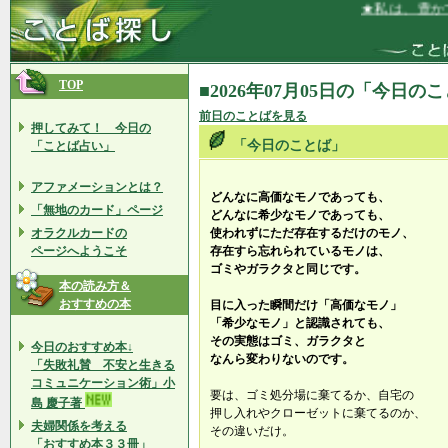
★私は、豊かで
TOP
■2026年07月05日の「今日の
前日のことばを見る
押してみて！ 今日の
「今日のことば」
「ことば占い」
アファメーションとは？
どんなに高価なモノであっても、
「無地のカード」ページ
どんなに希少なモノであっても、
オラクルカードの
使われずにただ存在するだけのモノ、
ページへようこそ
存在すら忘れられているモノは、
ゴミやガラクタと同じです。
本の読み方＆
おすすめの本
目に入った瞬間だけ「高価なモノ」
「希少なモノ」と認識されても、
その実態はゴミ、ガラクタと
今日のおすすめ本↓
なんら変わりないのです。
「失敗礼賛 不安と生きる
コミュニケーション術」小
要は、ゴミ処分場に棄てるか、自宅の
島 慶子著
押し入れやクローゼットに棄てるのか、
夫婦関係を考える
その違いだけ。
「おすすめ本３３冊」