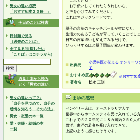
「これできる？
男女の違い必読
お手伝いしてくれたらうれしいな」
「おすすめ本２０冊」」
と声をかけてみてください。
これはマジックワードです。
今日のことば検索
親子の言葉のキャッチボールが蜜になり、
生活力のある子どもが育っていくことでし
日付順で見る
日常の言葉遣いを変えてみるだけで、
（過去のことば）
びっくりするほど親子関係が変わります。
全て見る(※探したい
「ことば」はコチラから)
小児科医が伝える オンリーワ
出典元
て
おすすめ度
※おすすめ
必見！本から読み
著者名
松永 正訓
とく「男女の違い」
男女の違いって？↓
まゆの感想
「自分を見つめて、自分の
ペンゲリー氏は、オーストラリア人で
感情を知ろう…その方法」
世界中からホームスティを受け入れている
男女・恋愛の本一覧
これまでの２０年間に１８カ国約２５０人
愛・夫婦・結婚の本
西洋、東洋の若者を受け入れてきて、
一覧
上記のように感じたそうです。