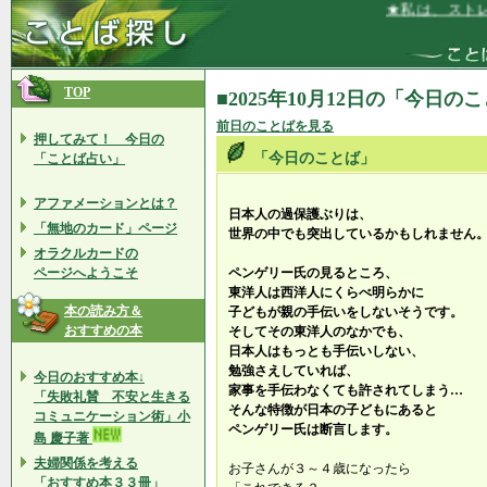
★私は、ストレス
TOP
■2025年10月12日の「今日の
前日のことばを見る
押してみて！ 今日の
「今日のことば」
「ことば占い」
アファメーションとは？
日本人の過保護ぶりは、
「無地のカード」ページ
世界の中でも突出しているかもしれません
オラクルカードの
ページへようこそ
ペンゲリー氏の見るところ、
東洋人は西洋人にくらべ明らかに
本の読み方＆
子どもが親の手伝いをしないそうです。
おすすめの本
そしてその東洋人のなかでも、
日本人はもっとも手伝いしない、
勉強さえしていれば、
今日のおすすめ本↓
家事を手伝わなくても許されてしまう…
「失敗礼賛 不安と生きる
そんな特徴が日本の子どもにあると
コミュニケーション術」小
ペンゲリー氏は断言します。
島 慶子著
夫婦関係を考える
お子さんが３～４歳になったら
「おすすめ本３３冊」