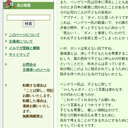
また、ペンゲリー氏は日本に滞在しことも
本の検索
そのとき日本の家庭に招かれたことがある
そのお宅の二人の子どもの名前が
「アブナイ」と「ダメ」だと思ったそうで
これは、ペンゲリー氏の勘違いで、その家
夕食の間中、ずっと子どもたちに向かって
「危ない！」「ダメ」と連発していたので
このページについて
それを子どもの名前と思ってしまったとか
主催者について
メルマガ登録と解除
いや、ホントは笑えない話ですね…
過保護とは、決して子どもたちを尊重する
サイトマップ
むしろ、親の意向で子どもに何らかの行動
ということだと、松永さんは言っています
お問合せ
幼少期にこのように指示されてしまうため
主催者へのメール
指示を待つ大人になるのではないかとも。
ペンゲリー氏は、子どもに対して
転載する場合は
「○○しちゃダメ」という言葉は使わなず、
「ことば探し」明記
その代わりに使うのが、
お願いいたします。
「これやってくれるかな？お願いね」
転載した場合は、
という言葉をよくつかうそうです。
連絡お願いいたし
子どもを尊重し、厳しい強制はさけて、
ます。
手伝う行動や自立心を育てるために、
無断掲載禁止
自分で考えることができる大人にするため
そうしているそうです。