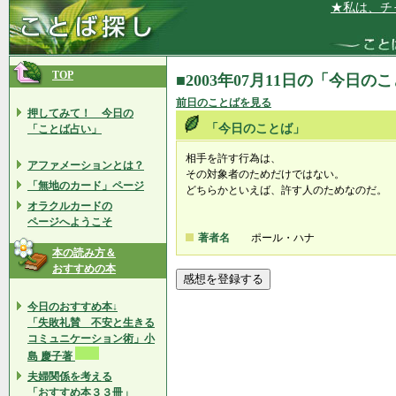
★私は、チャン
TOP
■2003年07月11日の「今日の
前日のことばを見る
押してみて！ 今日の
「今日のことば」
「ことば占い」
相手を許す行為は、
アファメーションとは？
その対象者のためだけではない。
「無地のカード」ページ
どちらかといえば、許す人のためなのだ。
オラクルカードの
ページへようこそ
著者名
ポール・ハナ
本の読み方＆
おすすめの本
今日のおすすめ本↓
「失敗礼賛 不安と生きる
コミュニケーション術」小
島 慶子著
夫婦関係を考える
「おすすめ本３３冊」