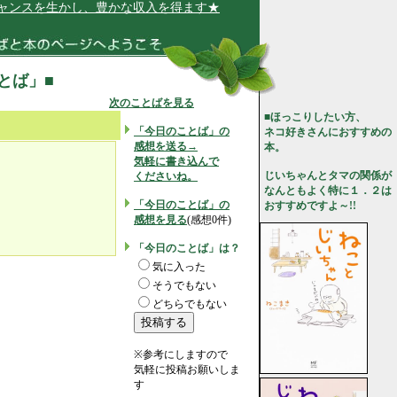
スを生かし、豊かな収入を得ます★
ことば」■
次のことばを見る
■ほっこりしたい方、
「今日のことば」の
ネコ好きさんにおすすめの
感想を送る→
本。
気軽に書き込んで
じいちゃんとタマの関係が
くださいね。
なんともよく特に１．２は
「今日のことば」の
おすすめですよ～!!
感想を見る
(感想0件)
「今日のことば」は？
気に入った
そうでもない
どちらでもない
※参考にしますので
気軽に投稿お願いしま
す