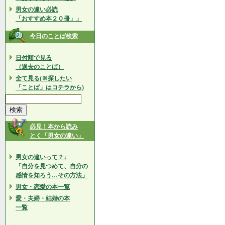
男女の違い必読
「おすすめ本２０冊」」
今日のことば検索
日付順で見る
（過去のことば）
全て見る(※探したい
「ことば」はコチラから)
必見！本から読み
とく「男女の違い」
男女の違いって？↓
「自分を見つめて、自分の
感情を知ろう…その方法」
男女・恋愛の本一覧
愛・夫婦・結婚の本
一覧