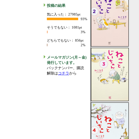
投稿の結果
気に入った： 27985pt
93%
そうでもない： 1081pt
3%
どちらでもない： 856pt
2%
メールマガジン(月～金)
発行しています。
バックナンバー、購読
解除は
コチラ
から