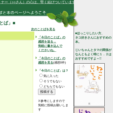
ー（○○さん）の心は、堅く結びついています★
ことば」■
次のことばを見る
■ほっこりしたい方、
「今日のことば」の
ネコ好きさんにおすすめの
感想を送る→
本。
気軽に書き込んで
じいちゃんとタマの関係が
くださいね。
なんともよく特に１．２は
「今日のことば」の
おすすめですよ～!!
感想を見る
(感想0件)
「今日のことば」は？
気に入った
そうでもない
どちらでもない
）
※参考にしますので
気軽に投稿お願いしま
す