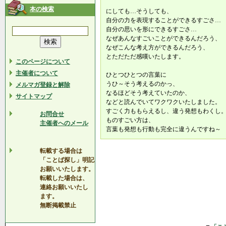
本の検索
にしても…そうしても、
自分の力を表現することができるすごさ…
自分の思いを形にできるすごさ…
なぜあんなすごいことができるんだろう、
なぜこんな考え方ができるんだろう、
とただただ感嘆いたします。
このページについて
主催者について
ひとつひとつの言葉に
うひ～そう考えるのかっ、
メルマガ登録と解除
なるほどそう考えていたのか、
サイトマップ
などと読んでいてワクワクいたしました。
すごく力ももらえるし、違う発想もわくし
お問合せ
ものすごい方は、
主催者へのメール
言葉も発想も行動も完全に違うんですね～
転載する場合は
「ことば探し」明記
お願いいたします。
転載した場合は、
連絡お願いいたし
ます。
無断掲載禁止