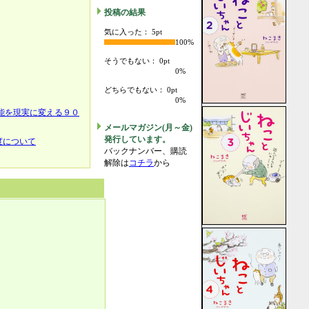
投稿の結果
気に入った： 5pt
100%
。
そうでもない： 0pt
0%
どちらでもない： 0pt
0%
能を現実に変える９０
メールマガジン(月～金)
発行しています。
度について
バックナンバー、購読
解除は
コチラ
から