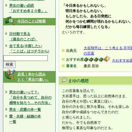
男女の違い必読
「今日来るかもしれないし、
「おすすめ本２０冊」」
明日来るかもしれない。
もしかしたら、ある日突然に
今日のことば検索
何かをつかむ瞬間が現れるかもしれない
だから毎日練習したくなる」
というのです。
日付順で見る
（過去のことば）
全て見る(※探したい
大谷翔平は、こう考える 不可
出典元
「ことば」はコチラから)
の言葉
おすすめ度
※おすすめ
著者名
桑原 晃弥
必見！本から読み
とく「男女の違い」
まゆの感想
この言葉集を読んで、
男女の違いって？↓
大谷選手は、思った以上に自然体のまま、
「自分を見つめて、自分の
自分の考えや思いに素直に従い、
感情を知ろう…その方法」
自分の力を信じ努力を重ね、それを楽しみ
男女・恋愛の本一覧
自分の夢や成績をつかんできたのだ
愛・夫婦・結婚の本
と感じられました。
一覧
だから、今でも自然体で
無理なく素直な印象なのだとも。