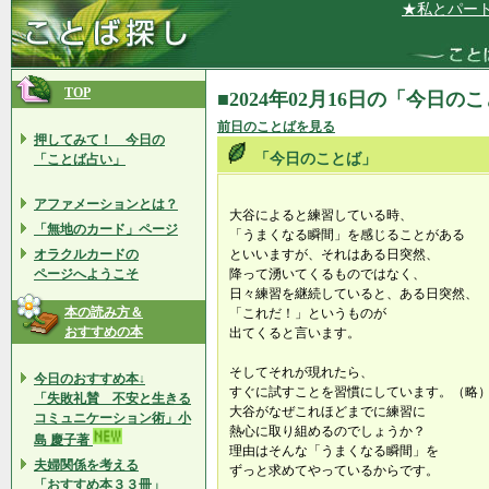
★私とパートナ
TOP
■2024年02月16日の「今日の
前日のことばを見る
押してみて！ 今日の
「今日のことば」
「ことば占い」
アファメーションとは？
大谷によると練習している時、
「無地のカード」ページ
「うまくなる瞬間」を感じることがある
オラクルカードの
といいますが、それはある日突然、
ページへようこそ
降って湧いてくるものではなく、
日々練習を継続していると、ある日突然、
本の読み方＆
「これだ！」というものが
おすすめの本
出てくると言います。
そしてそれが現れたら、
今日のおすすめ本↓
すぐに試すことを習慣にしています。（略
「失敗礼賛 不安と生きる
大谷がなぜこれほどまでに練習に
コミュニケーション術」小
熱心に取り組めるのでしょうか？
島 慶子著
理由はそんな「うまくなる瞬間」を
夫婦関係を考える
ずっと求めてやっているからです。
「おすすめ本３３冊」