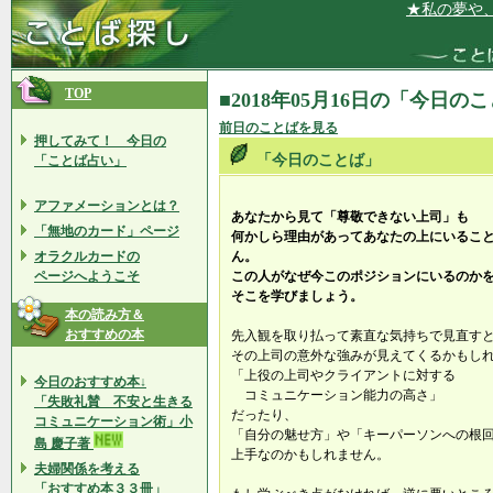
★私の夢や、望
TOP
■2018年05月16日の「今日の
前日のことばを見る
押してみて！ 今日の
「今日のことば」
「ことば占い」
アファメーションとは？
あなたから見て「尊敬できない上司」も
「無地のカード」ページ
何かしら理由があってあなたの上にいるこ
オラクルカードの
ん。
ページへようこそ
この人がなぜ今このポジションにいるのか
そこを学びましょう。
本の読み方＆
おすすめの本
先入観を取り払って素直な気持ちで見直す
その上司の意外な強みが見えてくるかもし
「上役の上司やクライアントに対する
今日のおすすめ本↓
コミュニケーション能力の高さ」
「失敗礼賛 不安と生きる
だったり、
コミュニケーション術」小
「自分の魅せ方」や「キーパーソンへの根
島 慶子著
上手なのかもしれません。
夫婦関係を考える
「おすすめ本３３冊」