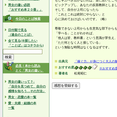
もし学ぶべき点がなければ、逆に悪いとこ
男女の違い必読
ピックアップし、あなたの反面教師としま
「おすすめ本２０冊」」
そして、自分が上司になったら
「これとこれは絶対にやらない」と
今日のことば検索
心に決めておけばいいのです。（略）
尊敬できない上司からも生意気な部下から
日付順で見る
「学べる」ことがわかれば、
（過去のことば）
「他人は皆、教科書」という意識が芽生え
全て見る(※探したい
「ただ何となく人と接している」
「ことば」はコチラから)
という無駄な時間はなくなるはずです。
出典元
「稼ぐ力」が身につく大人の
必見！本から読み
おすすめ度
※おすすめ
とく「男女の違い」
著者名
松尾昭仁
男女の違いって？↓
「自分を見つめて、自分の
感情を知ろう…その方法」
男女・恋愛の本一覧
愛・夫婦・結婚の本
一覧