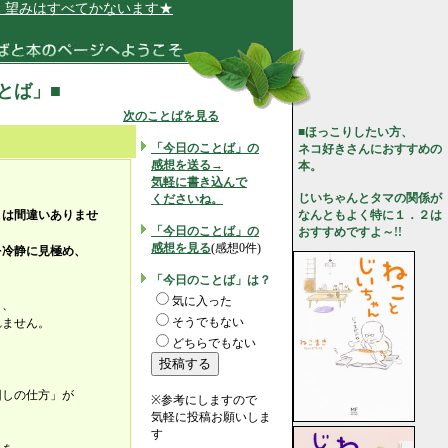
みはすべてかないます★
ことば」■
次のことばを見る
■ほっこりしたい方、
「今日のことば」の
ネコ好きさんにおすすめの
感想を送る→
本。
気軽に書き込んで
じいちゃんとタマの関係が
くださいね。
とは間違いありませ
なんともよく特に１．２は
「今日のことば」の
おすすめですよ～!!
感想を見る
(感想0件)
を冷静に見極め、
「今日のことば」は？
気に入った
と、
そうでもない
れません。
どちらでもない
回しの仕方」が
※参考にしますので
気軽に投稿お願いしま
す