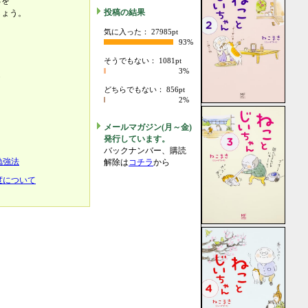
ろを
投稿の結果
しょう。
気に入った： 27985pt
93%
そうでもない： 1081pt
3%
も
どちらでもない： 856pt
、
2%
メールマガジン(月～金)
発行しています。
バックナンバー、購読
勉強法
解除は
コチラ
から
度について