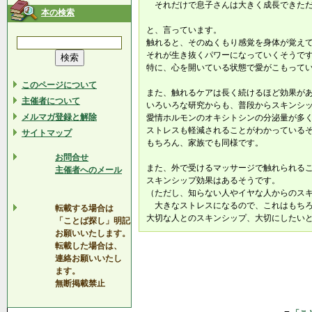
それだけで息子さんは大きく成長できただ
本の検索
と、言っています。
触れると、そのぬくもり感覚を身体が覚え
それが生き抜くパワーになっていくそうで
特に、心を開いている状態で愛がこもって
このページについて
また、触れるケアは長く続けるほど効果が
主催者について
いろいろな研究からも、普段からスキンシ
メルマガ登録と解除
愛情ホルモンのオキシトシンの分泌量が多
ストレスも軽減されることがわかっている
サイトマップ
もちろん、家族でも同様です。
お問合せ
また、外で受けるマッサージで触れられる
主催者へのメール
スキンシップ効果はあるそうです。
（ただし、知らない人やイヤな人からのス
大きなストレスになるので、これはもちろ
転載する場合は
大切な人とのスキンシップ、大切にしたい
「ことば探し」明記
お願いいたします。
転載した場合は、
連絡お願いいたし
ます。
無断掲載禁止