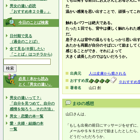
でも出発する前日にお父さんとお母さんに
男女の違い必読
た
「おすすめ本２０冊」」
温かい感覚を思い出すことで、頑張ってこ
今日のことば検索
触れるパワーは絶大である。
たった１回でも、背中は優しく触れられた
だ。
日付順で見る
息子さんは背中の温もりをしっかり思い出
（過去のことば）
あたかも両親が自分のそばにいて励まして
全て見る(※探したい
感じることができ、それによって
「ことば」はコチラから)
大きく成長したのではないだろうか。
出典元
人は皮膚から癒される
必見！本から読み
おすすめ度
※おすすめ
とく「男女の違い」
著者名
山口 創
男女の違いって？↓
「自分を見つめて、自分の
まゆの感想
感情を知ろう…その方法」
山口さんは、
男女・恋愛の本一覧
愛・夫婦・結婚の本
「もしも出発の前日にマッサージをせずに
一覧
メールやＳＮＳだけで励ましたとしたら
どうだっただろうか、