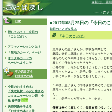
★私は、素晴ら
TOP
■2017年08月25日の「今日の
前日のことばを見る
押してみて！ 今日の
「今日のことば」
「ことば占い」
アファメーションとは？
魚岸さんの息子さんが、学校を卒業して
「無地のカード」ページ
北陸の旅館に就職することが決まったとい
オラクルカードの
修行のため５年間は自宅に帰らない、と断
ページへようこそ
寂しくて仕方なかったそうだ。
出発の前日、何かしてあげようということ
本の読み方＆
旦那さんと２人で、息子の背中にオイルを
おすすめの本
丁寧にマッサージをしてあげたという。
１年後、息子さんに招待されて勤めている
今日のおすすめ本↓
旦那さんと泊まりに行って息子さんによう
「失敗礼賛 不安と生きる
た。
コミュニケーション術」小
そこで息子さんが言ったことである。
島 慶子著
夫婦関係を考える
仕事は辛くて寂しくて、毎日布団で泣いて
「おすすめ本３３冊」