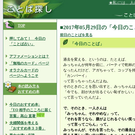
★私には、人の
TOP
■2017年05月29日の「今日の
前日のことばを見る
押してみて！ 今日の
「今日のことば」
「ことば占い」
アファメーションとは？
過去を変える、というのは、たとえば、
「無地のカード」ページ
みっちゃんが何年か前に、パーティで乾杯
オラクルカードの
なったんだけど、アガちゃって、コップを
ページへようこそ
「カンパーイ」
って言っちゃったんだよね。
本の読み方＆
そのときのことを思い出すと、みっちゃん
おすすめの本
「今でも、顔が火が出るぐらい恥ずかしい
って言っていたんだよ。
今日のおすすめ本↓
で、そのとき、一人さんは
「EQ 相手のこころに届く
「みっちゃん、それやめな」って。
言葉」高山 直著
「それを言うなら、腹がよじれるぐらい笑
夫婦関係を考える
って言ってごらん」って。
「おすすめ本３３冊」
みっちゃんが、それを言ったら、その過去