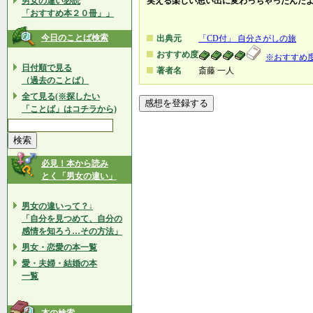
男女の違い必読
笑える楽しい思い出に変わっちゃったんだ
「おすすめ本２０冊」」
今日のことば検索
出典元
「CD付」 自分さがしの旅
おすすめ度
※おすすめ
日付順で見る
著者名
斎藤 一人
（過去のことば）
全て見る(※探したい
「ことば」はコチラから)
必見！本から読み
とく「男女の違い」
男女の違いって？↓
「自分を見つめて、自分の
感情を知ろう…その方法」
男女・恋愛の本一覧
愛・夫婦・結婚の本
一覧