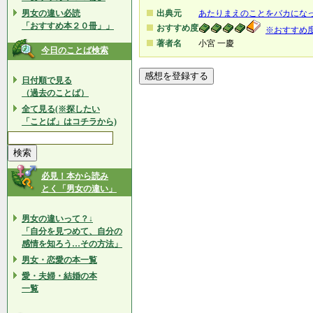
男女の違い必読
出典元
あたりまえのことをバカにな
「おすすめ本２０冊」」
おすすめ度
※おすすめ
著者名
小宮 一慶
今日のことば検索
日付順で見る
（過去のことば）
全て見る(※探したい
「ことば」はコチラから)
必見！本から読み
とく「男女の違い」
男女の違いって？↓
「自分を見つめて、自分の
感情を知ろう…その方法」
男女・恋愛の本一覧
愛・夫婦・結婚の本
一覧