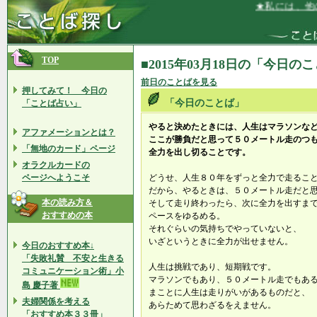
★私には、他の
TOP
■2015年03月18日の「今日の
前日のことばを見る
押してみて！ 今日の
「今日のことば」
「ことば占い」
やると決めたときには、人生はマラソンな
アファメーションとは？
ここが勝負だと思って５０メートル走のつ
「無地のカード」ページ
全力を出し切ることです。
オラクルカードの
ページへようこそ
どうせ、人生８０年をずっと全力で走るこ
だから、やるときは、５０メートル走だと
本の読み方＆
そして走り終わったら、次に全力を出すま
おすすめの本
ペースをゆるめる。
それぐらいの気持ちでやっていないと、
いざというときに全力が出せません。
今日のおすすめ本↓
「失敗礼賛 不安と生きる
人生は挑戦であり、短期戦です。
コミュニケーション術」小
マラソンでもあり、５０メートル走でもあ
島 慶子著
まことに人生は走りがいがあるものだと、
夫婦関係を考える
あらためて思わざるをえません。
「おすすめ本３３冊」