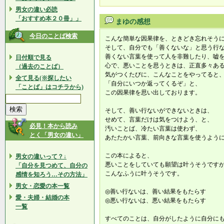
男女の違い必読
「おすすめ本２０冊」」
まゆの感想
今日のことば検索
こんな簡単な因果律を、ときどき忘れそう
そして、自分でも「善くないな」と思う行
善くない言葉を使って人を非難したり、嘘
日付順で見る
心で、悪いことを思うときは、正直多々あ
（過去のことば）
気がつくたびに、こんなことをやってると
全て見る(※探したい
「自分にいつか返ってくるぞ」と、
「ことば」はコチラから)
この因果律を思い出しております。
そして、善い行ないができないときは、
せめて、言葉だけは気をつけよう、と、
必見！本から読み
汚いことば、冷たい言葉は使わず、
とく「男女の違い」
あたたかい言葉、前向きな言葉を使うよう
この本によると、
男女の違いって？↓
悪いことをしていても願望は叶うそうです
「自分を見つめて、自分の
こんなふうに叶うそうです。
感情を知ろう…その方法」
男女・恋愛の本一覧
◎善い行ないは、善い結果をもたらす
愛・夫婦・結婚の本
◎悪い行ないは、悪い結果をもたらす
一覧
すべてのことは、自分がしたように自分に