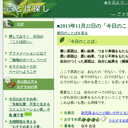
★今日まで、一
TOP
■2013年11月22日の「今日の
前日のことばを見る
押してみて！ 今日の
「今日のことば」
「ことば占い」
善い原因は、善い結果、つまり幸福をもた
アファメーションとは？
悪い原因は、悪い結果、つまり不幸をもた
「無地のカード」ページ
自分のつくった原因は、自分に結果を（禍
オラクルカードの
ページへようこそ
ここで原因とは、あなたの「行ない」です
行ないとは、体での行ない、口での行ない
本の読み方＆
心での行ない（何かを思うこと）を言いま
おすすめの本
重要なことは、自分のすべての行ないは、
いずれ自分に結果をもたらすということで
今日のおすすめ本↓
これは善いも悪いも同様です。
「失敗礼賛 不安と生きる
コミュニケーション術」小
出典元
超意識 あなたの願いを叶える
島 慶子著
おすすめ度
※おすすめ
夫婦関係を考える
著者名
坂本 政道
「おすすめ本３３冊」