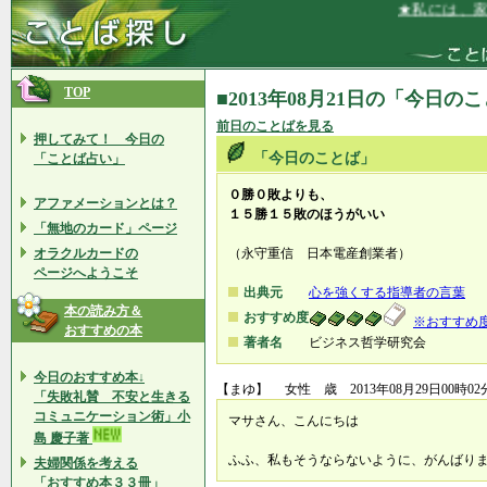
★私には、家族
TOP
■2013年08月21日の「今日の
前日のことばを見る
押してみて！ 今日の
「今日のことば」
「ことば占い」
０勝０敗よりも、
アファメーションとは？
１５勝１５敗のほうがいい
「無地のカード」ページ
オラクルカードの
（永守重信 日本電産創業者）
ページへようこそ
出典元
心を強くする指導者の言葉
本の読み方＆
おすすめ度
※おすすめ
おすすめの本
著者名
ビジネス哲学研究会
今日のおすすめ本↓
【まゆ】 女性 歳 2013年08月29日00時02
「失敗礼賛 不安と生きる
コミュニケーション術」小
マサさん、こんにちは
島 慶子著
ふふ、私もそうならないように、がんばりま
夫婦関係を考える
「おすすめ本３３冊」