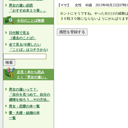
【マサ】 女性 40歳 2013年08月22日07時1
男女の違い必読
「おすすめ本２０冊」」
ホントにそうですね。やった分だけの経験
３０戦３０敗にならないようにがんばります(
今日のことば検索
日付順で見る
（過去のことば）
全て見る(※探したい
「ことば」はコチラから)
必見！本から読み
とく「男女の違い」
男女の違いって？↓
「自分を見つめて、自分の
感情を知ろう…その方法」
男女・恋愛の本一覧
愛・夫婦・結婚の本
一覧