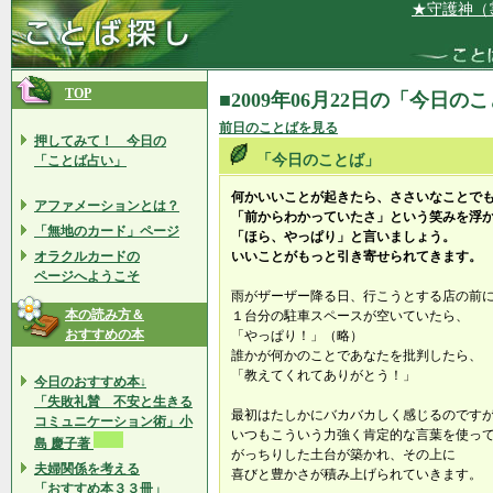
★守護神（霊）
TOP
■2009年06月22日の「今日の
前日のことばを見る
押してみて！ 今日の
「今日のことば」
「ことば占い」
何かいいことが起きたら、ささいなことで
アファメーションとは？
「前からわかっていたさ」という笑みを浮
「無地のカード」ページ
「ほら、やっぱり」と言いましょう。
オラクルカードの
いいことがもっと引き寄せられてきます。
ページへようこそ
雨がザーザー降る日、行こうとする店の前
本の読み方＆
１台分の駐車スペースが空いていたら、
おすすめの本
「やっぱり！」（略）
誰かが何かのことであなたを批判したら、
「教えてくれてありがとう！」
今日のおすすめ本↓
「失敗礼賛 不安と生きる
最初はたしかにバカバカしく感じるのです
コミュニケーション術」小
いつもこういう力強く肯定的な言葉を使っ
島 慶子著
がっちりした土台が築かれ、その上に
夫婦関係を考える
喜びと豊かさが積み上げられていきます。
「おすすめ本３３冊」