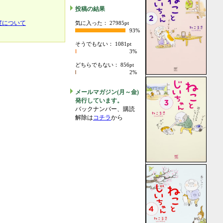
投稿の結果
度について
気に入った： 27985pt
93%
そうでもない： 1081pt
3%
どちらでもない： 856pt
2%
メールマガジン(月～金)
発行しています。
バックナンバー、購読
解除は
コチラ
から