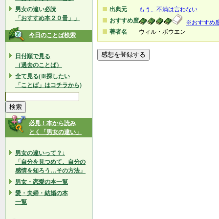
男女の違い必読
出典元
もう、不満は言わない
「おすすめ本２０冊」」
おすすめ度
※おすすめ
著者名
ウィル・ボウエン
今日のことば検索
日付順で見る
（過去のことば）
全て見る(※探したい
「ことば」はコチラから)
必見！本から読み
とく「男女の違い」
男女の違いって？↓
「自分を見つめて、自分の
感情を知ろう…その方法」
男女・恋愛の本一覧
愛・夫婦・結婚の本
一覧