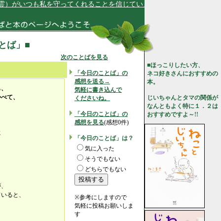
がいつも私を守ってくれることを信じています★
ことば」■
次のことばを見る
■ほっこりしたい方、
「今日のことば」の
ネコ好きさんにおすすめの
感想を送る→
本。
も、
気軽に書き込んで
かべて、
じいちゃんとタマの関係が
くださいね。
なんともよく特に１．２は
「今日のことば」の
おすすめですよ～!!
感想を見る
(感想0件)
に
「今日のことば」は？
気に入った
そうでもない
どちらでもない
が、
ていると、
※参考にしますので
気軽に投稿お願いしま
す