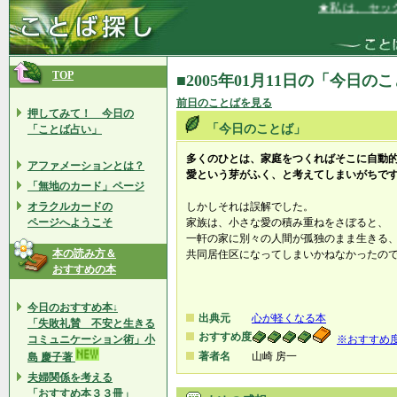
★私は、セック
TOP
■2005年01月11日の「今日の
前日のことばを見る
押してみて！ 今日の
「今日のことば」
「ことば占い」
多くのひとは、家庭をつくればそこに自動
アファメーションとは？
愛という芽がふく、と考えてしまいがちで
「無地のカード」ページ
オラクルカードの
しかしそれは誤解でした。
ページへようこそ
家族は、小さな愛の積み重ねをさぼると、
一軒の家に別々の人間が孤独のまま生きる
本の読み方＆
共同居住区になってしまいかねなかったの
おすすめの本
今日のおすすめ本↓
出典元
心が軽くなる本
「失敗礼賛 不安と生きる
おすすめ度
コミュニケーション術」小
※おすすめ
著者名
山崎 房一
島 慶子著
夫婦関係を考える
「おすすめ本３３冊」