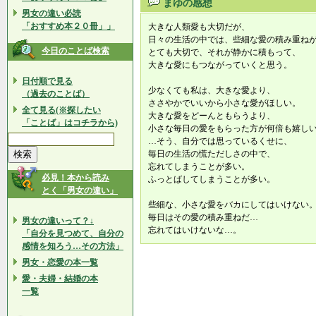
まゆの感想
男女の違い必読
「おすすめ本２０冊」」
大きな人類愛も大切だが、
日々の生活の中では、些細な愛の積み重ね
今日のことば検索
とても大切で、それが静かに積もって、
大きな愛にもつながっていくと思う。
日付順で見る
少なくても私は、大きな愛より、
（過去のことば）
ささやかでいいから小さな愛がほしい。
全て見る(※探したい
大きな愛をどーんともらうより、
「ことば」はコチラから)
小さな毎日の愛をもらった方が何倍も嬉し
…そう、自分では思っているくせに、
毎日の生活の慌ただしさの中で、
忘れてしまうことが多い。
必見！本から読み
ふっとばしてしまうことが多い。
とく「男女の違い」
些細な、小さな愛をバカにしてはいけない
毎日はその愛の積み重ねだ…
男女の違いって？↓
忘れてはいけないな…。
「自分を見つめて、自分の
感情を知ろう…その方法」
男女・恋愛の本一覧
愛・夫婦・結婚の本
一覧