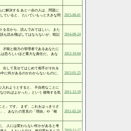
ちに解決する あと一歩の人は…問題に
2015-06-01
していると、 たいていもっと大きな問
トを左から、読んでみてほしい。 また
2014-09-24
の語も読み飛ばしてはならないが、暗記
。 才能と能力の管理者であるあなたに
2013-10-04
れは恐ろしいほど重大な責任だ。 あな
、 出して見せてはじめて相手がそれを
2013-01-25
の中に何があるのかわからないものに、
り入れようとすると、 不自然なことに
2011-12-19
なければよかった」という 後悔する気
こと」です。 まず、これをはっきりさ
2011-02-24
」、 あなたの意見の「理由」や「根
に、 人には変わらない何かがあると考
2010-11-17
は違う。人というのは、毎日変わるんで