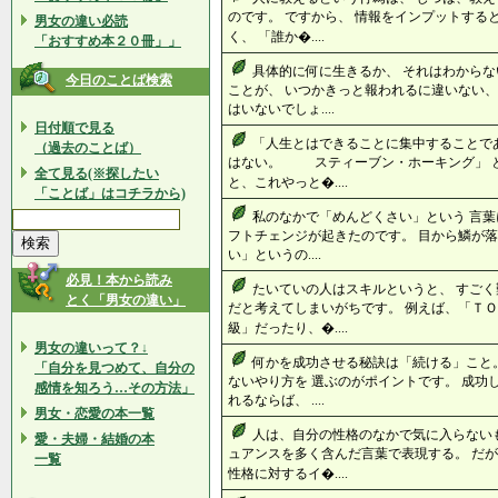
のです。 ですから、 情報をインプットする
男女の違い必読
く、 「誰か�....
「おすすめ本２０冊」」
具体的に何に生きるか、 それはわからな
今日のことば検索
ことが、 いつかきっと報われるに違いない、
はいないでしょ....
日付順で見る
「人生とはできることに集中することで
（過去のことば）
はない。 スティーブン・ホーキング」 と
全て見る(※探したい
と、これやっと�....
「ことば」はコチラから)
私のなかで「めんどくさい」という 言葉
フトチェンジが起きたのです。 目から鱗が落
い」というの....
必見！本から読み
たいていの人はスキルというと、 すごく
とく「男女の違い」
だと考えてしまいがちです。 例えば、「ＴＯ
級」だったり、�....
男女の違いって？↓
何かを成功させる秘訣は「続ける」こと
「自分を見つめて、自分の
ないやり方を 選ぶのがポイントです。 成功
感情を知ろう…その方法」
れるならば、 ....
男女・恋愛の本一覧
人は、自分の性格のなかで気に入らない
愛・夫婦・結婚の本
ュアンスを多く含んだ言葉で表現する。 だが
一覧
性格に対するイ�....