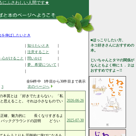
ふさわしい人間です★
力を伸ばしたいとき
■ほっこりしたい方、
ネコ好きさんにおすすめの
｜
知りたいとき
｜
本。
｜
注意すること
｜
・心がけること
｜
問いかけ
｜
じいちゃんとタマの関係が
｜
夢、希望について
｜
なんともよく特に１．２は
おすすめですよ～!!
｜
全64件中 1件目から30件目まで表示
次のページへ
3
の本質とは 「好きでたまらない」 「私
2026-06-26
と思えること。 それは小さなものでい
、正確、魅力的に 長くなりすぎるよ
2025-07-30
 バックグラウンドの説明 どうい
てもらうよりも 圧倒的に学びになるも