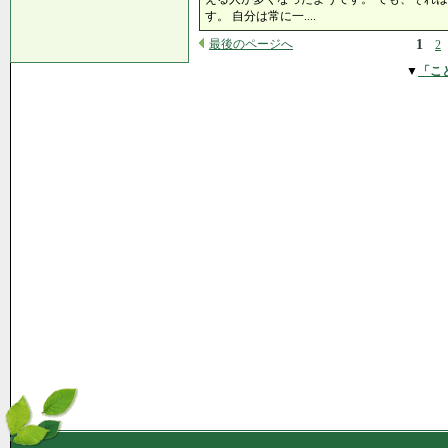
す。 自分は常に一....
最後のページへ
1
2
▼
「こ