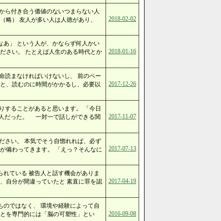
だから付き合う価値のないつまらない人
2018-02-02
（略） 友人が多い人は人徳があり、
なあ」 という人が、かならず何人かい
2018-01-16
ださい。 たとえば人生のある時代とか
命読まなければいけないし、 前のペー
2017-12-26
ると、読むのに時間がかかるし、必要以
りすることがあると思います。 「今日
2017-11-07
人だった。 一対一で話しができる関
ださい。 本気でそう自惚れれば、必ず
2017-07-13
が備わってきます。 「えっ？そんなに
られている 被告人と話す機会がありま
2017-04-19
、自分が間違っていたと 素直に罪を認
ものではなく、 環境や経験によって自
2016-09-08
ことを専門的には「脳の可塑性」とい