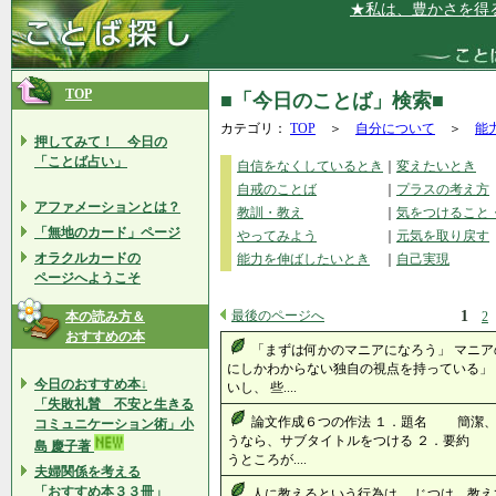
★私は、豊かさを得るに
TOP
■「今日のことば」検索■
カテゴリ：
TOP
＞
自分について
＞
能
押してみて！ 今日の
「ことば占い」
自信をなくしているとき
｜
変えたいとき
自戒のことば
｜
プラスの考え方
アファメーションとは？
教訓・教え
｜
気をつけること
「無地のカード」ページ
やってみよう
｜
元気を取り戻す
オラクルカードの
能力を伸ばしたいとき
｜
自己実現
ページへようこそ
最後のページへ
1
本の読み方＆
2
おすすめの本
「まずは何かのマニアになろう」 マニア
にしかわからない独自の視点を持っている」 
今日のおすすめ本↓
いし、 些....
「失敗礼賛 不安と生きる
論文作成６つの作法 １．題名 簡潔
コミュニケーション術」小
うなら、サブタイトルをつける ２．要約
島 慶子著
うところが....
夫婦関係を考える
「おすすめ本３３冊」
人に教えるという行為は、 じつは、教え