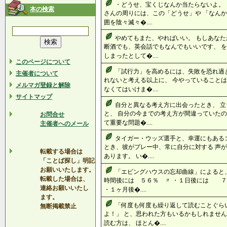
・どうせ、宝くじなんか当たらないよ。 
本の検索
さんの周りには、この「どうせ」や 「なんか
囲を陰々滅々�....
やめてもまた、やればいい。 もしあなた
断酒でも、英会話でもなんでもいいです、 
しまったとして�....
このページについて
「試行力」を高めるには、失敗を恐れ過
主催者について
れないと考える以上に、 今やっていることは
メルマガ登録と解除
なくてはいけま�....
サイトマップ
自分と異なる考え方に出会ったとき、 立
と、 自分の今までの考え方が間違っていたの
お問合せ
て重要な問題�....
主催者へのメール
タイガー・ウッズ選手と、幸運にもある
とき、彼がプレー中、常に自分に対する 声
転載する場合は
あります。 い�....
「ことば探し」明記
お願いいたします。
「エビングハウスの忘却曲線」によると、
転載した場合は、
時間後には ５６％ 〃 ・１日後には ７
連絡お願いいたし
・１ヶ月後�....
ます。
「何度も何度も繰り返して読むことぐら
無断掲載禁止
よ！」 と、思われた方もいるかもしれません
読む方は、 ほとん�....