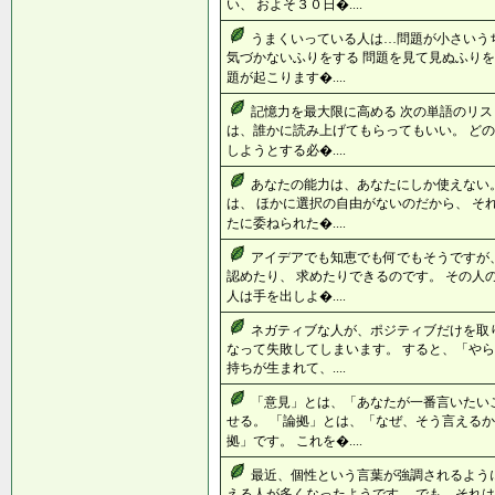
い、 およそ３０日�....
うまくいっている人は…問題が小さいう
気づかないふりをする 問題を見て見ぬふりを
題が起こります�....
記憶力を最大限に高める 次の単語のリス
は、誰かに読み上げてもらってもいい。 ど
しようとする必�....
あなたの能力は、あなたにしか使えない
は、 ほかに選択の自由がないのだから、 そ
たに委ねられた�....
アイデアでも知恵でも何でもそうですが
認めたり、 求めたりできるのです。 その人
人は手を出しよ�....
ネガティブな人が、ポジティブだけを取
なって失敗してしまいます。 すると、「やら
持ちが生まれて、....
「意見」とは、「あなたが一番言いたい
せる。 「論拠」とは、「なぜ、そう言えるか
拠」です。 これを�....
最近、個性という言葉が強調されるよう
える人が多くなったようです。 でも、それ