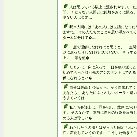
人は思っている以上に流されやすい。 
間、 くだらない人間とは距離をおくに限る。
少ない人は欠陥....
我々人間には「あの人には世話になった
ますね。 その人たちのことを思い浮かべてく
タームに分けて�....
一度で理解しなければと思うと、 一生懸
ジに戻ったりしなければいけない。 そうす
上に、 頭を使�....
たとえば、床に入って 一日を振り返った
初めて会った取引先のアシスタントはできる
係になれるとい�....
自分は最高！ 今日から、そう自惚れてく
あなたも、 あなたにふさわしいオーラ・魅力
うまくいくは....
私たち弁護士は、罪を犯し、裁判にかけ
す。 そのなかで、本当に自分の行為を反省し
める人は珍しい�....
わたしたちの脳とはがっちり固定された
在に変化していくのです。 こうした働きの