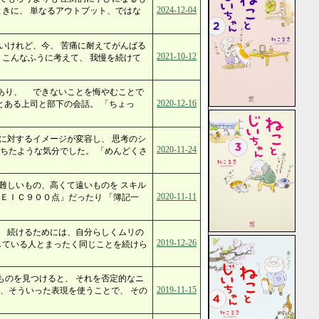
2024-12-04
ときに、 単なるアウトプット、ではな
いけれど、今、 苦痛に耐えてがんばる
2021-10-12
 こんなふうに考えて、 我慢を続けて
あり、 できないことを悔やむことで
2020-12-16
ある上司と部下の会話。 「ちょっ
に対するイメージが変容し、 思考のシ
2020-11-24
ちたような気分でした。 「めんどくさ
難しいもの、高くて遠いものを スキル
2020-11-11
ＥＩＣ９００点」だったり 「簿記一
。 続けるためには、自分らしくムリの
2019-12-26
している人とまったく同じことを続けら
ものを見つけると、 それを否定的なニ
2019-11-15
、そういった表現を使うことで、 その