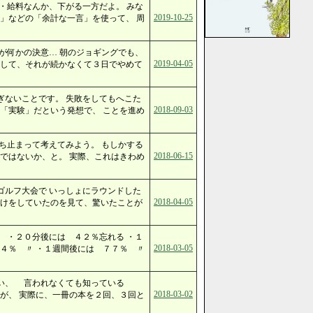
・給料なんか、下がる一方だよ。 みな
2019-10-25
」などの「余計な一言」を使って、 周
が何かの決意… 朝のジョギングでも、
2019-04-05
をして、それが続かなくて３日でやめて
ぎないことです。 失敗をしてもへこた
2018-09-03
「実験」だという発想で、 ことを進め
ち止まって考えてみよう。 もしかする
2018-06-15
ではないか、と。 実際、これはきわめ
ゴルフ大会で いっしょにラウンドした
2018-04-05
がけをしていたのを見て、驚いたことが
 ・２０分後には ４２％忘れる ・１
2018-03-05
４％ 〃 ・１週間後には ７７％ 〃
い、 言われなくても知っている
2018-03-02
が、 実際に、一冊の本を２回、３回と