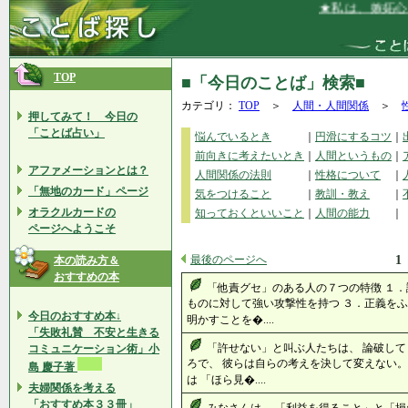
★私は、嫉妬心、
TOP
■「今日のことば」検索■
カテゴリ：
TOP
＞
人間・人間関係
＞
押してみて！ 今日の
「ことば占い」
悩んでいるとき
｜
円滑にするコツ
｜
前向きに考えたいとき
｜
人間というもの
｜
アファメーションとは？
人間関係の法則
｜
性格について
｜
「無地のカード」ページ
気をつけること
｜
教訓・教え
｜
オラクルカードの
知っておくといいこと
｜
人間の能力
｜
ページへようこそ
最後のページへ
1
本の読み方＆
おすすめの本
「他責グセ」のある人の７つの特徴 １．
ものに対して強い攻撃性を持つ ３．正義をふ
今日のおすすめ本↓
明かすことを�....
「失敗礼賛 不安と生きる
「許せない」と叫ぶ人たちは、 論破して
コミュニケーション術」小
ろで、 彼らは自らの考えを決して変えない。
島 慶子著
は 「ほら見�....
夫婦関係を考える
「おすすめ本３３冊」