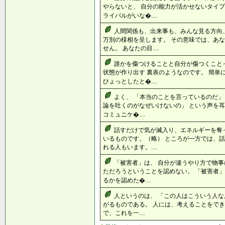
やらないと、 自分の能力が活かせないタイプ
ライバルがいな�....
人間関係も、出来事も、みんな見る方向
万別の様相を呈します。 その意味では、あ
せん。 あなたの目....
誰かを傷つけることと自分が傷つくこと
状態が作り出す 裏表のようなのです。 簡単
ひょっとしたと�....
よく、 「本当のことを言っているのだ」
論を吐くのがなぜいけないの」 という声を耳
コミュニケ�....
話すだけで気が滅入り、エネルギーを奪
いるものです。（略） ところが一方では、話
れる人もいます。....
「被害者」は、 自分が違うやり方で物事
ただろうということを認めない。 「被害者」
るかを認めた�....
人というのは、 「この人はこういう人な
がるものである。 人には、考えることをでき
で、これを一....