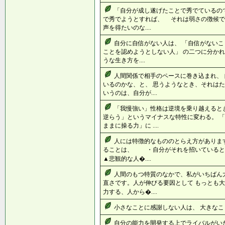
「自分が成し遂げたことで秀でているの
で秀でようとすれば、 それは弱さの徴候で
声を得たいのな....
自分に自信がない人は、 「自信がないこ
ことを認めようとしない人」 の二つに分かれ
うな生き方を....
人間関係で相手のペースに巻き込まれ、
いるのかな、と、 思うようなとき、それはた
いうのは、自分が....
「我慢強い」性格は逆境を乗り越えると
逆らう」というマイナスな特性に変わる。 
ままに操る力」に ....
人には特徴的なもののとらえ方があります
ることは、 ・自分がそれを招いている
▲悲観的な人�....
人間のもつ特質のなかで、私がいちばん
直さです。人が伸びる要因として もっとも大
力する、人から�....
小さなことに感謝しない人は、 大きなこと
自分の能力を開発する上でライバルがい