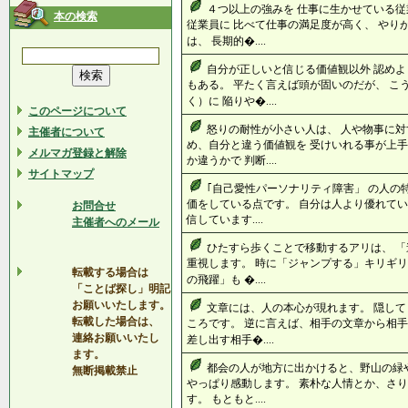
４つ以上の強みを 仕事に生かせている従
本の検索
従業員に 比べて仕事の満足度が高く、 やり
は、 長期的�....
自分が正しいと信じる価値観以外 認めよ
もある。 平たく言えば頭が固いのだが、 こ
く）に 陥りや�....
このページについて
怒りの耐性が小さい人は、 人や物事に対
主催者について
め、自分と違う価値観を 受けいれる事が上手
メルマガ登録と解除
か違うかで 判断....
サイトマップ
｢自己愛性パーソナリティ障害」 の人の
価をしている点です。 自分は人より優れてい
お問合せ
信しています....
主催者へのメール
ひたすら歩くことで移動するアリは、 「
重視します。 時に「ジャンプする」キリギリ
転載する場合は
の飛躍」も �....
「ことば探し」明記
お願いいたします。
文章には、人の本心が現れます。 隠し
転載した場合は、
ころです。 逆に言えば、相手の文章から相手
連絡お願いいたし
差し出す相手�....
ます。
都会の人が地方に出かけると、野山の緑
無断掲載禁止
やっぱり感動します。 素朴な人情とか、さり
す。 もともと....