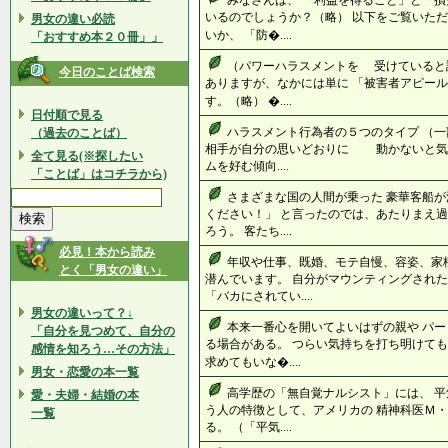
みなさんは、 「利益を得ること」と「損
いるのでしょうか？（略） 以下をご覧いただ
男女の違い必読
いか、 「防�....
「おすすめ本２０冊」」
（パワーハラスメントを 受けていると
今日のことば検索
ありますが、なかには単に 「被害者アピール
す。（略） �....
日付順で見る
ハラスメント行為者の５つのタイプ （一
（過去のことば）
相手が自分の思いどおりに 動かないと
全て見る(※探したい
ムを好む傾向....
「ことば」はコチラから)
さまざまな国の人間が乗った 豪華客船が
ください！」 と言ったのでは、あたりまえ過
ろう。 客たち....
必見！本から読み
年収や仕事、既婚、モテ自慢、容姿、家
とく「男女の違い」
潜んでいます。 自分がマウンティングされた
「バカにされてい....
男女の違いって？↓
本来一番心を開いてよいはずの親や パー
「自分を見つめて、自分の
る場合がある。 つらい気持ちを打ち明けても
感情を知ろう…その方法」
求めてもいな�....
男女・恋愛の本一覧
高学歴の「無自覚ナルシスト」には、 平
愛・夫婦・結婚の本
う人の特徴として、アメリカの 精神科医Ｍ・
一覧
る。 （「平気....