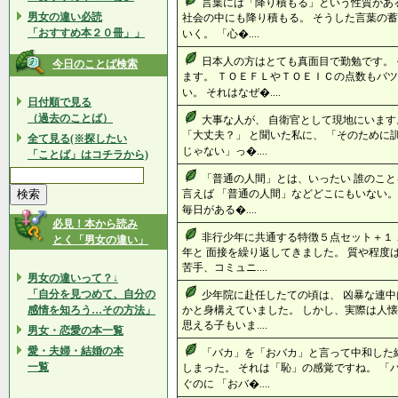
言葉には「降り積もる」という性質があ
男女の違い必読
社会の中にも降り積もる。 そうした言葉の蓄
「おすすめ本２０冊」」
いく。 「心�....
日本人の方はとても真面目で勤勉です。
今日のことば検索
ます。 ＴＯＥＦＬやＴＯＥＩＣの点数もバツ
い。 それはなぜ�....
日付順で見る
（過去のことば）
大事な人が、 自衛官として現地にいます
「大丈夫？」 と聞いた私に、 「そのため
全て見る(※探したい
じゃない」っ�....
「ことば」はコチラから)
「普通の人間」とは、いったい 誰のこと
言えば 「普通の人間」などどこにもいない。
毎日がある�....
必見！本から読み
非行少年に共通する特徴５点セット＋１
とく「男女の違い」
年と 面接を繰り返してきました。 質や程度
苦手、コミュニ....
男女の違いって？↓
「自分を見つめて、自分の
少年院に赴任したての頃は、 凶暴な連中
感情を知ろう…その方法」
かと身構えていました。 しかし、実際は人懐
思える子もいま....
男女・恋愛の本一覧
愛・夫婦・結婚の本
「バカ」を「おバカ」と言って中和した
一覧
しまった。 それは「恥」の感覚ですね。 「
ぐのに 「おバ�....