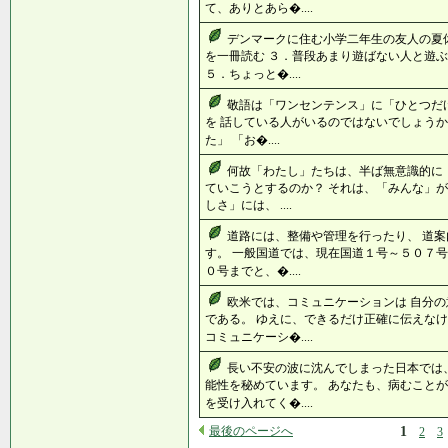
て、ありとあら�....
デンマークに住む小学二年生の友人の夏休
を一冊読む ３．普段あまり遊ばない人と遊ぶ
５．ちょっと�....
敬語は「ワンセンテンス」に「ひとつだ
を 話している人がいるのではないでしょうか
た」 「お�....
何故「わたし」たちは、半ば無意識的に
ていこうとするのか？ それは、「みんな」が
しさ」には、 ....
道路には、整備や管理を行ったり、 道
す。 一般国道では、現在国道１号～５０７号
０号までと、�....
欧米では、コミュニケーションは 自分
である。 ゆえに、できるだけ正確に伝えなけ
コミュニケーシ�....
長い不安の波に沈んでしまった日本では
能性を秘めています。 あなたも、病むことが
を受け入れてく�....
最後のページへ
1
2
3