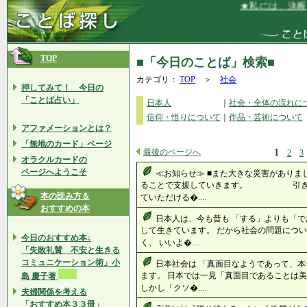
★私には、決断力
TOP
■「今日のことば」検索■
カテゴリ：
TOP
＞
社会
押してみて！ 今日の
「ことば占い」
日本人
｜
社会・全体の流れに
信仰・悟りについて
｜
作品・芸術について
アファメーションとは？
「無地のカード」ページ
最後のページへ
1
2
3
オラクルカードの
ページへようこそ
≪お知らせ≫ ■また大きな災害があり
ることで支援していきます。 引き続
本の読み方＆
ていただける�....
おすすめの本
日本人は、今も昔も 「する」よりも「で
して生きています。 だから社会の問題につい
今日のおすすめ本↓
く、 いいよ�....
「失敗礼賛 不安と生きる
コミュニケーション術」小
日本社会は 「真面目なようであって、本
ます。 日本では一見「真面目であることは美
島 慶子著
しかし「クソ�....
夫婦関係を考える
「おすすめ本３３冊」