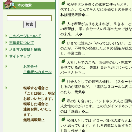
私がチタンを多くの素材に使ったとき、
本の検索
代でした。 なんでそんなに高価なものを使う
私は開発段階�....
人は希望がありさえすれば、 生きること
の希望は、 単に自分一人の生存のためではな
の未来、 人�....
このページについて
主催者について
いまでは誰もが「やってはいけない」 こ
のだが、不祥事が発生したときの 隠蔽が残念
メルマガ登録と解除
と、事業に影....
サイトマップ
入社したてのころ、面倒見のいい 先輩ア
お問合せ
を見ているのは 先輩社員たちだけじゃな
主催者へのメール
バーさんたち....
社会人としての最初の修行。 （スターを
じるのが電話番だ。 「電話は３コール以
転載する場合は
出たら、元気�....
「ことば探し」明記
お願いいたします。
私の知り合いに、インドネシア人と 国際
転載した場合は、
人女性の方がいます。 この方がインドネシア
連絡お願いいたし
のは「迷惑」�....
ます。
無断掲載禁止
私個人としては グローバル化の波も人工
いと思っています。 むしろ過敏に反応するこ
し親世代が「�....