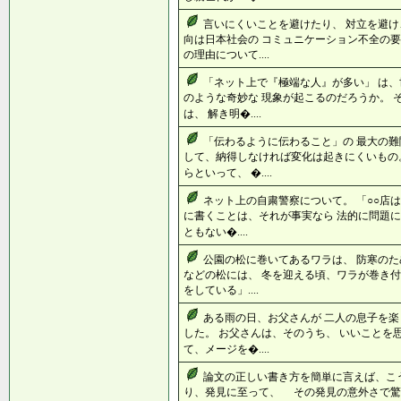
言いにくいことを避けたり、 対立を避け
向は日本社会の コミュニケーション不全の要
の理由について....
「ネット上で『極端な人』が多い」 は、
のような奇妙な 現象が起こるのだろうか。 
は、 解き明�....
「伝わるように伝わること」の 最大の難
して、納得しなければ変化は起きにくいもの
らといって、 �....
ネット上の自粛警察について。 「○○店
に書くことは、それが事実なら 法的に問題に
ともない�....
公園の松に巻いてあるワラは、 防寒のた
などの松には、 冬を迎える頃、ワラが巻き付
をしている」....
ある雨の日、お父さんが 二人の息子を楽
した。 お父さんは、そのうち、 いいことを
て、メージを�....
論文の正しい書き方を簡単に言えば、こ
り、発見に至って、 その発見の意外さで驚