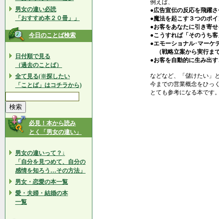
例えば、
男女の違い必読
●広告宣伝の反応を飛躍さ
「おすすめ本２０冊」」
●魔法を起こす３つのポイ
●お客をあなたに引き寄せ
今日のことば検索
●こうすれば「そのうち客
●エモーショナル･マーケ
（戦略立案から実行ま
日付順で見る
●お客を自動的に生み出
（過去のことば）
などなど、「儲けたい」
全て見る(※探したい
今までの営業概念をひっ
「ことば」はコチラから)
とても参考になる本です
必見！本から読み
とく「男女の違い」
男女の違いって？↓
「自分を見つめて、自分の
感情を知ろう…その方法」
男女・恋愛の本一覧
愛・夫婦・結婚の本
一覧