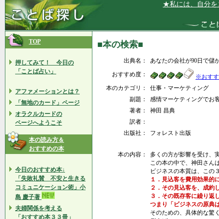
★私には、自分をコン
TOP
■本の検索■
出典名：
あなたの会社が90日で儲
押してみて！ 今日の
「ことば占い」
おすすめ度：
※おすす
本のカテゴリ：
仕事・マーケティング
アファメーションとは？
副題：
感情マーケティングでお
「無地のカード」ページ
著者：
神田 昌典
オラクルカードの
訳者：
ページへようこそ
出版社：
フォレスト出版
本の読み方＆
おすすめの本
本の内容：
多くの方が影響を受け、
この本の中で、神田さん
今日のおすすめ本↓
ビジネスの本質は、この
「失敗礼賛 不安と生きる
１．見込客を費用効果的
コミュニケーション術」小
２．その見込客を、成約
３．その既存客に繰り返
島 慶子著
つまり「ビジネスの原典
夫婦関係を考える
そのための、具体的な驚
「おすすめ本３３冊」