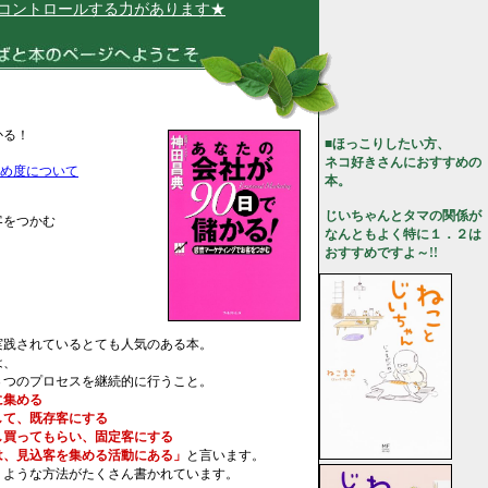
トロールする力があります★
かる！
■ほっこりしたい方、
ネコ好きさんにおすすめの
め度について
本。
じいちゃんとタマの関係が
客をつかむ
なんともよく特に１．２は
おすすめですよ～!!
実践されているとても人気のある本。
は、
３つのプロセスを継続的に行うこと。
に集める
して、既存客にする
し買ってもらい、固定客にする
は、見込客を集める活動にある」
と言います。
くような方法がたくさん書かれています。