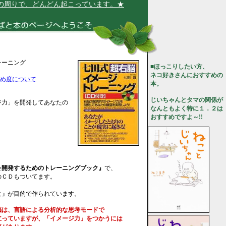
りで、どんどん起こっています。★
レーニング
■ほっこりしたい方、
ネコ好きさんにおすすめの
め度について
本。
じいちゃんとタマの関係が
ジ力」を開発してあなたの
なんともよく特に１．２は
おすすめですよ～!!
を開発するためのトレーニングブック』
で、
のＣＤもついてます。
と」
が目的で作られています。
脳は、言語による分析的な思考モードで
っていますが、「イメージ力」をつかうには