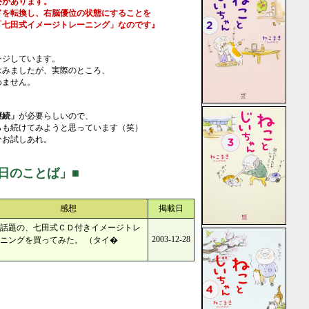
があります。
を転換し、右脳優位の状態にすることを
七田式イメージトレーニング」なのです』
。
ンジしています。
はみましたが、実際のところ、
めません。
継続」
が必要らしいので、
らも続けてみようと思っています（笑）
ひお試しあれ。
日のことば」■
感想
掲載日
話題の、七田式ＣＤ付きイメージトレ
2003-12-28
ニングを買ってみた。 （タイ�