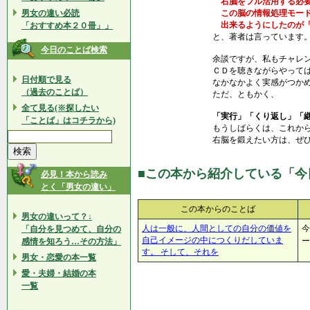
右脳をフル活用する必要
男女の違い必読
この脳の情報処理モード
出来るようにしたのが「
「おすすめ本２０冊」」
と、著者は言っています
今日のことば検索
余談ですが、私もチャレ
ＣＤを聴きながらやって
日付順で見る
なかなかよく実感がつか
（過去のことば）
ただ、ともかく、
全て見る(※探したい
「実行」「くり返し」「
「ことば」はコチラから)
もうしばらくは、これか
右脳を鍛えたい方は、ぜ
■この本から紹介している「今
必見！本から読み
とく「男女の違い」
この本からのことば
男女の違いって？↓
人は一般に、人間としての自分の価値を
今
「自分を見つめて、自分の
自己イメージの中につくりだしていま
ー
感情を知ろう…その方法」
す。 そして、それを
男女・恋愛の本一覧
愛・夫婦・結婚の本
一覧