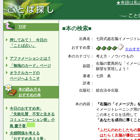
★奇跡は私の周
TOP
■本の検索■
出典名：
七田式超右脳イメージト
押してみて！ 今日の
「ことば占い」
おすすめ度：
※おすす
本のカテゴリ：
考え方・ノウハウもの
アファメーションとは？
右脳の驚異的な「イメー
「無地のカード」ページ
副題：
願望を実現しよう！
オラクルカードの
著者：
七田 眞
ページへようこそ
訳者：
本の読み方＆
出版社：
総合法令出版
おすすめの本
本の内容：
『右脳の「イメージ力」
今日のおすすめ本↓
イメージトレーニング用
「失敗礼賛 不安と生きる
この本とＣＤを活用して
コミュニケーション術」小
「あなたを成功に導くこ
島 慶子著
『ふだんのわたしたちの
夫婦関係を考える
はたらく左脳が優位に立
「おすすめ本３３冊」