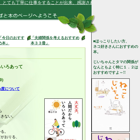
も丁寧に仕事をすることが出来、感謝されています★
「今日のおすす
「夫婦関係を考えるおすすめ
■ほっこりしたい方、
め本」
本３３冊」
ネコ好きさんにおすすめの
本。
じいちゃんとタマの関係が
ろいろあって
なんともよく特に１．２は
おすすめですよ～!!
0)
め度について
ら
尽きない。
。
かる。
荷がおりる、