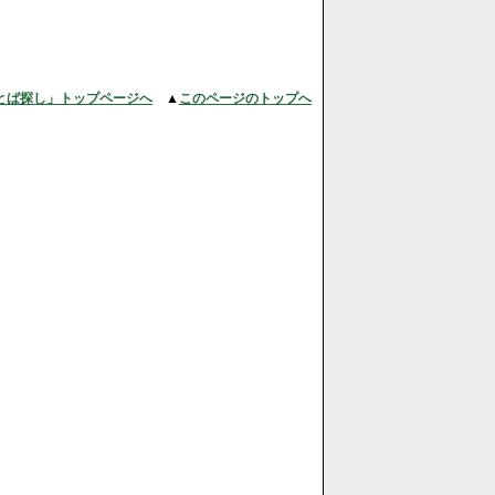
とば探し」トップページへ
▲
このページのトップへ