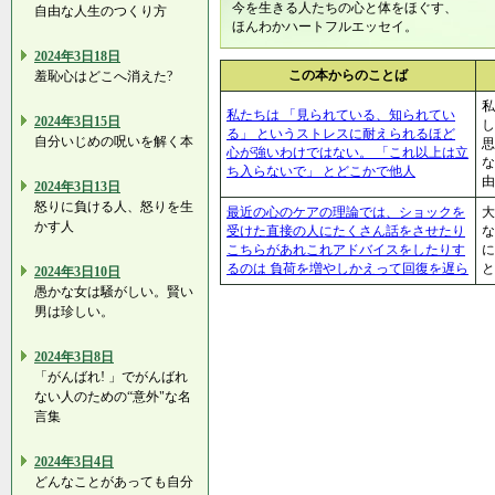
今を生きる人たちの心と体をほぐす、
自由な人生のつくり方
ほんわかハートフルエッセイ。
2024年3日18日
この本からのことば
羞恥心はどこへ消えた?
私
私たちは 「見られている、知られてい
2024年3日15日
し
る」 というストレスに耐えられるほど
自分いじめの呪いを解く本
思
心が強いわけではない。 「これ以上は立
な
ち入らないで」 とどこかで他人
由
2024年3日13日
怒りに負ける人、怒りを生
最近の心のケアの理論では、ショックを
大
かす人
受けた直接の人にたくさん話をさせたり
な
こちらがあれこれアドバイスをしたりす
に
るのは 負荷を増やしかえって回復を遅ら
と
2024年3日10日
愚かな女は騒がしい。賢い
男は珍しい。
2024年3日8日
「がんばれ! 」でがんばれ
ない人のための“意外"な名
言集
2024年3日4日
どんなことがあっても自分