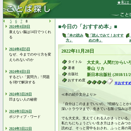
★私は、とて
5
6
7
8
■今日の「おすすめ本」■
2024年4日8日
衰えない脳は14日でつくれ
「本の読み
「読んでみて！おすす
る
方」
めの本」
2024年4日5日
2022年11月28日
なぜ、今までのやり方を変
えられないのか
タイトル
大丈夫。人間だからい
著者
香山 リカ
2024年4日1日
出版社
新日本出版社 (2018/11/2
するどい「質問力」! 問題
おすすめ度
を1秒で解決する
※おすす
2024年3日28日
≪本の紹介文分より≫
凹まない人の秘密
「自分はこのままでいいの」?些細なことか
深いトラウマまで、生きている限り悩みは
2024年3日26日
ポジティブ・ワード
でも大丈夫。支えてくれる人がきっといる
私たちにちょうどいい生き方はきっとみつ
読めば、そっと背中をおされ、ふっと肩の
2024年3日22日