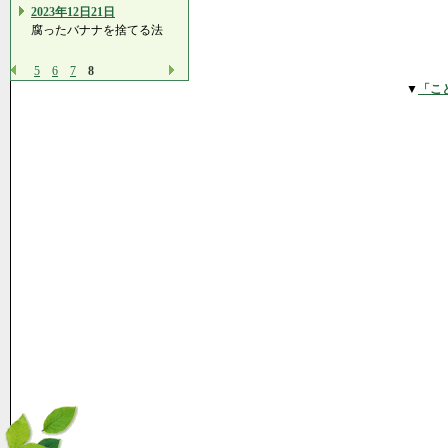
2023年12日21日
腐ったバナナを捨てる法
5
6
7
8
▼
「こ