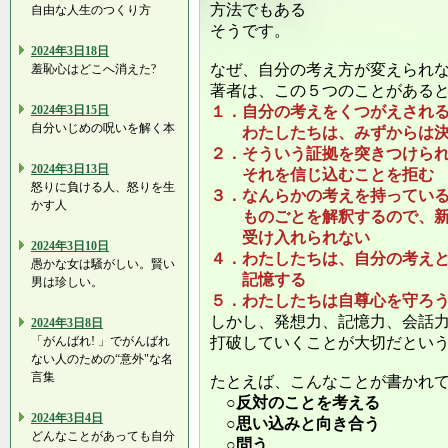
方法でもある
自由な人生のつくり方
そうです。
2024年3日18日
なぜ、自分の考え方が変えられ
羞恥心はどこへ消えた?
著者は、この５つのことがある
2024年3日15日
１．自分の考えをくつがえされ
自分いじめの呪いを解く本
わたしたちは、みずからは決
２．そういう証拠を突きつけら
2024年3日13日
それを信じ込むことを拒む
怒りに負ける人、怒りを生
３．なんらかの考えを持ってい
かす人
ものごとを解釈するので、新
受け入れられない
2024年3日10日
４．わたしたちは、自分の考え
愚かな女は騒がしい。賢い
記憶する
男は珍しい。
５．わたしたちは自尊心を守ろ
しかし、発想力、記憶力、会話
2024年3日8日
「がんばれ! 」でがんばれ
打破していくことが大切だとい
ない人のための“意外"な名
言集
たとえば、こんなことが書かれ
○反対のことを考える
2024年3日4日
○思い込みと向き合う
どんなことがあっても自分
○問う