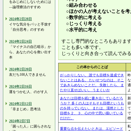
をみじめにしないためには
○組み合わせる
―論理療法のすすめ
○ほかの人が考えないことを考
○数学的に考える
2024年2日28日
○じっくり考える
イヤな気分をパッと手放す
○水平的に考え
「自分思考」のすすめ
すこし専門的なところもありま
2024年2日24日
「マイナスの自己暗示」か
ことも多い本です。
ら、あなたの心を救い出す
じっくりと向き合って読んでみ
本
この本からのことば
2024年2日20日
友だち100人できません
がっかりしない。 誰でも目標を達成でき
昨
ないことはある。 たいせつなのは、そこ
な
であきらめないことだ。 失敗したら、ま
通
2024年2日16日
たやり直せばいい。 うまくいか
よ
運をつかむ人、のがす人
あなたは目標を紙に書き出しているだろ
新
うか？ 多くの人はそもそも目標というも
節
2024年2日12日
のを持っていない。 または、漠然とした
て
「非まじめ」思考法
目標を２、３、心の中で思い描いている
で
だけだ。
標
2024年2日7日
「困った人」に困らされな
私
重要な点を伝えたいときは、エピソード