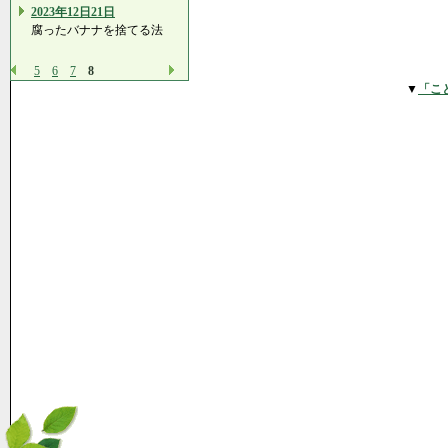
2023年12日21日
腐ったバナナを捨てる法
5
6
7
8
▼
「こ