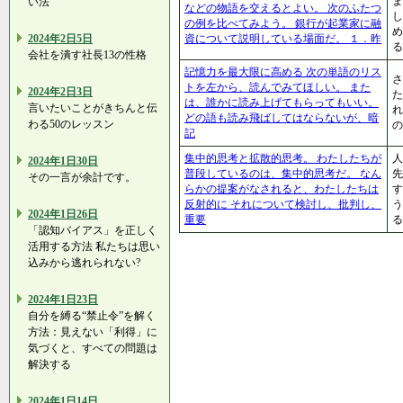
ま
い法
などの物語を交えるとよい。 次のふたつ
し
の例を比べてみよう。 銀行が起業家に融
め
2024年2日5日
資について説明している場面だ。 １．昨
る
会社を潰す社長13の性格
記憶力を最大限に高める 次の単語のリス
さ
トを左から、読んでみてほしい。 また
2024年2日3日
た
は、誰かに読み上げてもらってもいい。
言いたいことがきちんと伝
れ
どの語も読み飛ばしてはならないが、暗
わる50のレッスン
の
記
集中的思考と拡散的思考。 わたしたちが
人
2024年1日30日
普段しているのは、集中的思考だ。 なん
先
その一言が余計です。
らかの提案がなされると、わたしたちは
す
反射的に それについて検討し、批判し、
う
2024年1日26日
重要
る
「認知バイアス」を正しく
活用する方法 私たちは思い
込みから逃れられない?
2024年1日23日
自分を縛る“禁止令”を解く
方法：見えない「利得」に
気づくと、すべての問題は
解決する
2024年1日14日