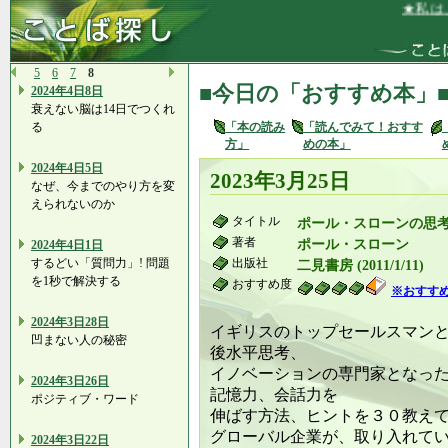
★私は、自
5
6
7
8
■今日の「おすすめ本」
2024年4日8日
衰えない脳は14日でつくれ
る
「本の読み
「読んでみて！おすす
方」
めの本」
2024年4日5日
2023年3月25日
なぜ、今までのやり方を変
えられないのか
タイトル
ポール・スローンの思考
著者
ポール・スローン
2024年4日1日
するどい「質問力」! 問題
出版社
二見書房 (2011/1/11)
を1秒で解決する
おすすめ度
※おすす
2024年3日28日
イギリスのトップセールスマン
凹まない人の秘密
後水平思考、
イノベーションの専門家となっ
2024年3日26日
記憶力、会話力を
ポジティブ・ワード
伸ばす方法、ヒントを３０教え
グローバル企業が、取り入れて
2024年3日22日