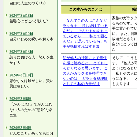
自由な人生のつくり方
この本からのことば
感
2024年3日18日
家族のガラク
「なんでこの人はこんなガ
羞恥心はどこへ消えた?
るものです。 
ラクタを 持ち続けている
手に置かれて
んだ」 「そんなものをもっ
2024年3日15日
に、 また、部
ているから、 私まで困る
放題だとさらに
自分いじめの呪いを解く本
んだ」 と思っている時、相
自分にとって
手が抵抗すればするほ
だ
2024年3日13日
怒りに負ける人、怒りを生
私が他人の行動にまで責任
そして、こう
かす人
を感じ始めると、 とてもし
す。 「他人が
んどくなると思います。 こ
ようになると
の人がガラクタを整理でき
私もその人に
2024年3日10日
ないのは、 ガラクタ整理師
うになる、 
愚かな女は騒がしい。賢い
としての私の力量が ま
もあります。
男は珍しい。
2024年3日8日
「がんばれ! 」でがんばれ
ない人のための“意外"な名
言集
2024年3日4日
どんなことがあっても自分