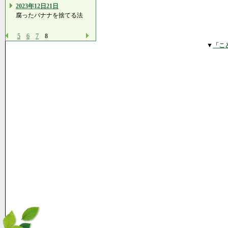
2023年12日21日
腐ったバナナを捨てる法
5
6
7
8
▼
「こ