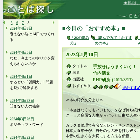
★私は、私
5
6
7
8
■今日の「おすすめ本」■
2024年4日8日
衰えない脳は14日でつくれ
「本の読み
「読んでみて！おすす
る
方」
めの本」
2024年4日5日
2023年1月10日
なぜ、今までのやり方を変
えられないのか
タイトル
手放せばうまくいく！
著者
竹内清文
2024年4日1日
出版社
PHP研所 (2011/8/11)
するどい「質問力」! 問題
おすすめ度
を1秒で解決する
※おすす
≪本の紹介文分より≫
2024年3日28日
凹まない人の秘密
「本当はなくてもいいもの」をなぜ持ち続け
グーッと窮屈な人生からパッと自由な人生
2024年3日26日
ポジティブ・ワード
ガラクタ整理で有名なカレン・キングスト
日本人直弟子が、自分の心の枠を打ち破り
本音の生き方を大切にする方法を伝授。
2024年3日22日