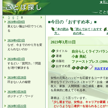
★私は、人
5
6
7
8
■今日の「おすすめ本」■
2024年4日8日
衰えない脳は14日でつくれ
「本の読み
「読んでみて！おすす
る
方」
めの本」
2024年4日5日
2023年3月11日
なぜ、今までのやり方を変
えられないのか
タイトル
自分らしくライフバラ
著者
小倉 美紀
2024年4日1日
出版社
ファーストプレス (2006/1
するどい「質問力」! 問題
おすすめ度
を1秒で解決する
※おすす
2024年3日28日
女性の元気とハッピーを応援するコーチで
凹まない人の秘密
幸せなライフバランス（キャリア・お金・
友人、家族、人間関係・自己成長・趣味、
を具体的に教えてくれる本。
2024年3日26日
ポジティブ・ワード
著者は、こう言っています。
「少し前までは、女性は、キャリアか家庭
2024年3日22日
というような二者択一を迫られることが一