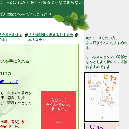
の足ばかりを引っ張るようなつまらない人間ではありません★
「今日のおすす
「夫婦関係を考えるおすすめ
■ほっこりしたい方、
め本」
本３３冊」
ネコ好きさんにおすすめの
本。
じいちゃんとタマの関係が
ンスを手に入れる
なんともよく特に１．２は
おすすめですよ～!!
1/17)
め度について
あり、執筆家の著者が
健康・恋愛、結婚
遊び・環境）のとり方
（出産、育児）か、
般的でした。