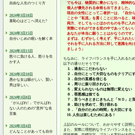
でも今は、物質的に豊かになり、精神的な
自由な人生のつくり方
個人が優先される余裕も出てきました。
現在の女性にとって二者択一は、「自分ら
2024年3日18日
ことや「私流」を貫くことに比べると、味
羞恥心はどこへ消えた?
両方、そしてもっとほかのものを手に入れ
実際にそれができる世の中であってもいい
2024年3日15日
あなたが本当に願うことはかなうのです
自分いじめの呪いを解く本
まずは、むずかしく考えず、手に入れたい
それを手に入れる方法に対して意識を向け
ましょう」
2024年3日13日
怒りに負ける人、怒りを生
ちなみに、ライフバランスを手に入れるた
かす人
以下の通りだそうです。
１．過去にこだわらない
２．自分にとって大切なものをクリアに
2024年3日10日
３．自分の直感を信じる
愚かな女は騒がしい。賢い
４．周りに振り回されない
男は珍しい。
５．変えられないものは無理に変えない
６．罪悪感は捨てる
2024年3日8日
７．言うべきときにきちんと「ＮＯ」と
「がんばれ! 」でがんばれ
８．助けを求めて、受け容れる
ない人のための“意外"な名
９．「自分のための時間」を大切にする
言集
10. 人生は楽しむためにある！
上記のルールについて、わかりやすく説明
2024年3日4日
また、実際に理想的なライフバランスをと
どんなことがあっても自分
現状把握→目標設定→プラン＆実行が大切