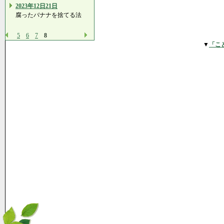
2023年12日21日
腐ったバナナを捨てる法
5
6
7
8
▼
「こ