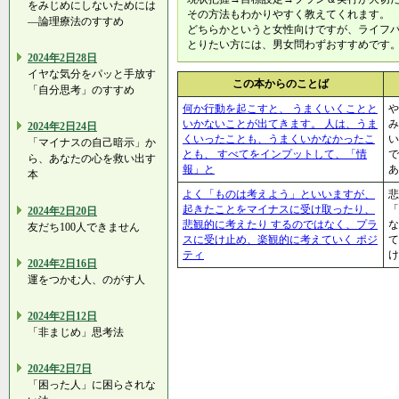
をみじめにしないためには
その方法もわかりやすく教えてくれます。
―論理療法のすすめ
どちらかというと女性向けですが、ライフ
とりたい方には、男女問わずおすすめです
2024年2日28日
イヤな気分をパッと手放す
この本からのことば
「自分思考」のすすめ
何か行動を起こすと、 うまくいくことと
や
いかないことが出てきます。 人は、うま
み
2024年2日24日
くいったことも、うまくいかなかったこ
い
「マイナスの自己暗示」か
とも、 すべてをインプットして、「情
で
ら、あなたの心を救い出す
報」と
あ
本
よく「ものは考えよう」といいますが、
悲
起きたことをマイナスに受け取ったり、
「
2024年2日20日
悲観的に考えたり するのではなく、プラ
な
友だち100人できません
スに受け止め、楽観的に考えていく ポジ
て
ティ
け
2024年2日16日
運をつかむ人、のがす人
2024年2日12日
「非まじめ」思考法
2024年2日7日
「困った人」に困らされな