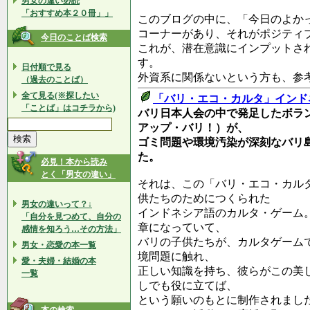
男女の違い必読
「おすすめ本２０冊」」
このブログの中に、「今日のよか
コーナーがあり、それがポジティ
今日のことば検索
これが、潜在意識にインプットさ
す。
日付順で見る
外資系に関係ないという方も、参
（過去のことば）
全て見る(※探したい
「バリ・エコ・カルタ」インド
「ことば」はコチラから)
バリ日本人会の中で発足したボラン
アップ・バリ！）が、
ゴミ問題や環境汚染が深刻なバリ
た。
必見！本から読み
とく「男女の違い」
それは、この「バリ・エコ・カル
供たちのためにつくられた
男女の違いって？↓
インドネシア語のカルタ・ゲーム
「自分を見つめて、自分の
章になっていて、
感情を知ろう…その方法」
バリの子供たちが、カルタゲーム
男女・恋愛の本一覧
境問題に触れ、
愛・夫婦・結婚の本
正しい知識を持ち、彼らがこの美
一覧
しでも役に立てば、
という願いのもとに制作されまし