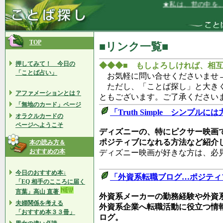
★私は、世の中を、みんな
TOP
■リンク一覧■
押してみて！ 今日の
◆◆◆■ もしよろしければ、相
「ことば占い」
お気軽に問い合せくださいませ
ただし、「ことば探し」と大き
アファメーションとは？
ともございます。ご了承ください
「無地のカード」ページ
「Truth Simple シンプルに
オラクルカードの
ページへようこそ
ディズニーの、特にピクサー映画
ポジティブになれる方法など紹介
本の読み方＆
おすすめの本
ディズニー映画が好きな方は、必
今日のおすすめ本↓
「外資系転職ブログ…ポジティ
「EQ 相手のこころに届く
言葉」高山 直著
外資系メーカーの勤務経験や外資
夫婦関係を考える
外資系企業へ転職活動に役立つ情
「おすすめ本３３冊」
ログ。