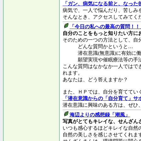
「ガン、病気になる前と、なった
病気で、一人で悩んだり、苦しみ
そんなとき、アクセスしてみてく
「今日の私への最高の質問！！
自分のことをもっと知りたい方に
そのための一つの方法として、自
どんな質問かというと…
潜在意識(無意識)に有効に働
願望実現や催眠療法等の手法
こんな質問はなかなか一人ではで
れます。
あなたは、どう答えますか？
また、ＨＰでは、自分を育ててい
「潜在意識からの「自分育て」サ
潜在意識に興味のある方は、ぜひ
海辺よりの感想録「潮風」
写真がとてもキレイな、せんざん
いつも感心するほどキレイな自然
自然の美しさを感じさせてくれま