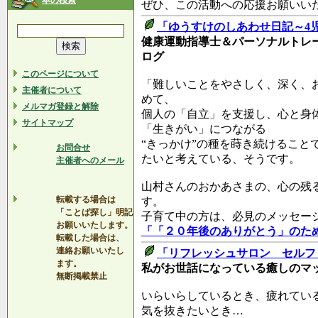
本の検索
ぜひ、この活動への応援お願いい
「ゆうすけのしあわせ日記～4
健康運動指導士＆パーソナルトレ
ログ
このページについて
「難しいことをやさしく、深く、
主催者について
めて、
メルマガ登録と解除
個人の「自立」を支援し、心と身
サイトマップ
「生きがい」につながる
“きっかけ”の種を蒔き続けること
お問合せ
たいと考えている、そうです。
主催者へのメール
山村さんのおかあさまの、心の残
転載する場合は
す。
「ことば探し」明記
子育て中の方は、必見のメッセー
お願いいたします。
「「２０年後のありがとう」のた
転載した場合は、
連絡お願いいたし
「リフレッシュサロン セルフ
ます。
私がお世話になっている癒しのマ
無断掲載禁止
いらいらしているとき、疲れてい
気を抜きたいとき…