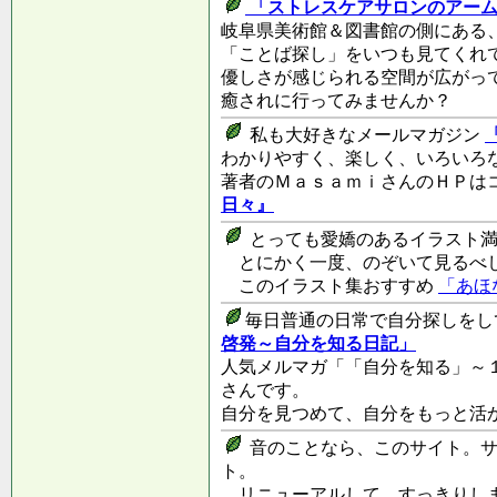
「ストレスケアサロンのアーム
岐阜県美術館＆図書館の側にある
「ことば探し」をいつも見てくれ
優しさが感じられる空間が広がっ
癒されに行ってみませんか？
私も大好きなメールマガジン
わかりやすく、楽しく、いろいろ
著者のＭａｓａｍｉさんのＨＰは
日々』
とっても愛嬌のあるイラスト
とにかく一度、のぞいて見るべし
このイラスト集おすすめ
「あほ
毎日普通の日常で自分探しをして
啓発～自分を知る日記」
人気メルマガ「「自分を知る」～
さんです。
自分を見つめて、自分をもっと活
音のことなら、このサイト。サ
ト。
リニューアルして、すっきりし