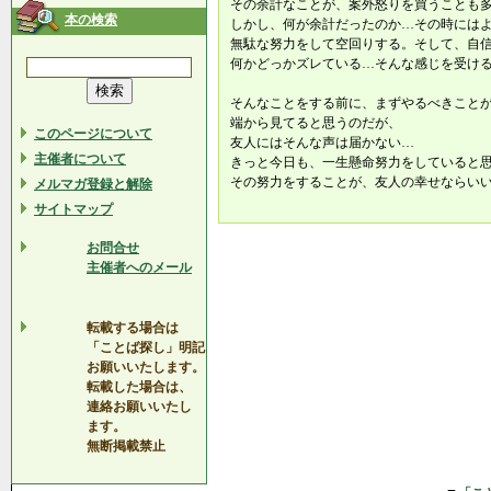
その余計なことが、案外怒りを買うことも
本の検索
しかし、何が余計だったのか…その時には
無駄な努力をして空回りする。そして、自
何かどっかズレている…そんな感じを受け
そんなことをする前に、まずやるべきこと
端から見てると思うのだが、
このページについて
友人にはそんな声は届かない…
主催者について
きっと今日も、一生懸命努力をしていると
その努力をすることが、友人の幸せならい
メルマガ登録と解除
サイトマップ
お問合せ
主催者へのメール
転載する場合は
「ことば探し」明記
お願いいたします。
転載した場合は、
連絡お願いいたし
ます。
無断掲載禁止