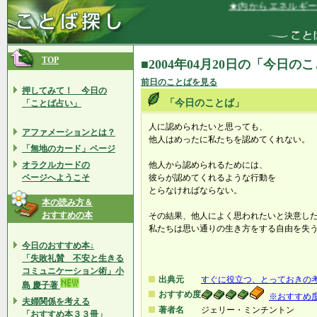
★内からエネルギーが
TOP
■2004年04月20日の「今日の
前日のことばを見る
押してみて！ 今日の
「今日のことば」
「ことば占い」
人に認められたいと思っても、
アファメーションとは？
他人はめったに私たちを認めてくれない。
「無地のカード」ページ
オラクルカードの
他人から認められるためには、
ページへようこそ
彼らが認めてくれるような行動を
とらなければならない。
本の読み方＆
おすすめの本
その結果、他人によく思われたいと決意し
私たちは思い通りの生き方をする自由を失
今日のおすすめ本↓
「失敗礼賛 不安と生きる
コミュニケーション術」小
出典元
すぐに役立つ、とっておきの
島 慶子著
おすすめ度
※おすすめ
夫婦関係を考える
著者名
ジェリー・ミンチントン
「おすすめ本３３冊」