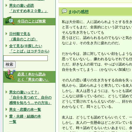
男女の違い必読
「おすすめ本２０冊」」
まゆの感想
今日のことば検索
私は大分前に、人に認められようとする生
と言ってもまだ、全面的にという訳ではな
そんな生き方をしていても
日付順で見る
思うほどに、認められるものでもないと気
（過去のことば）
なにより、その生き方に疲れたのだ。
全て見る(※探したい
「ことば」はコチラから)
だから今は、誰に対してもいい顔をしよう
思ってもいないし、嫌われるならそれでも
ただ、好きな人の前では、やっぱり認めら
自分を失ってしまう…（かなりいい加減だ
必見！本から読み
とく「男女の違い」
その人の思い通りの生き方をする自由を失
他人から、認められようと努力している友
しかし、友人は思うようには、ちっとも認
男女の違いって？↓
こんなに頑張っているのに、どうして認め
「自分を見つめて、自分の
どうして受けれてもらえないのか…、好か
感情を知ろう…その方法」
わからなくて、悶々としている。
男女・恋愛の本一覧
愛・夫婦・結婚の本
友人は、どうしても認めてもらいたくて、
一覧
しかし、友人の一生懸命はどこかズレてい
そして、時々認めてもらいたいあまりに、