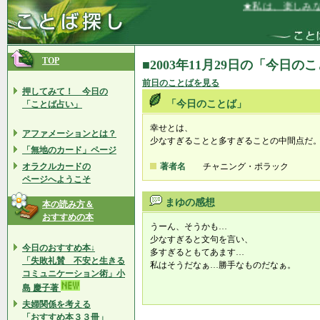
★私は、楽しみなが
TOP
■2003年11月29日の「今日の
前日のことばを見る
押してみて！ 今日の
「今日のことば」
「ことば占い」
幸せとは、
アファメーションとは？
少なすぎることと多すぎることの中間点だ
「無地のカード」ページ
オラクルカードの
著者名
チャニング・ポラック
ページへようこそ
まゆの感想
本の読み方＆
おすすめの本
うーん、そうかも…
少なすぎると文句を言い、
今日のおすすめ本↓
多すぎるともてあます…
「失敗礼賛 不安と生きる
私はそうだなぁ…勝手なものだなぁ。
コミュニケーション術」小
島 慶子著
夫婦関係を考える
「おすすめ本３３冊」