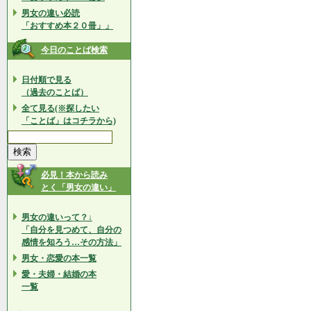
男女の違い必読
「おすすめ本２０冊」」
今日のことば検索
日付順で見る
（過去のことば）
全て見る(※探したい
「ことば」はコチラから)
必見！本から読み
とく「男女の違い」
男女の違いって？↓
「自分を見つめて、自分の
感情を知ろう…その方法」
男女・恋愛の本一覧
愛・夫婦・結婚の本
一覧