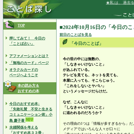
★私は、過去を手
TOP
■2024年10月16日の「今日の
前日のことばを見る
押してみて！ 今日の
「今日のことば」
「ことば占い」
アファメーションとは？
今の世の中には無数の、
「無地のカード」ページ
「しなきゃいけないこと」
オラクルカードの
があふれている。
ページへようこそ
テレビを見ても、ネットを見ても、
本屋に入っても、そこらじゅう。
本の読み方＆
「これをしないとヤバい」
おすすめの本
というメッセージだらけだ。
なぜ、こんなに
今日のおすすめ本↓
「しなきゃいけないこと」
「失敗礼賛 不安と生きる
に追われるのだろうか？
コミュニケーション術」小
島 慶子著
その理由の1つは「情報が多すぎるから」だ
夫婦関係を考える
メディアではいろんな人々が口々に
「おすすめ本３３冊」