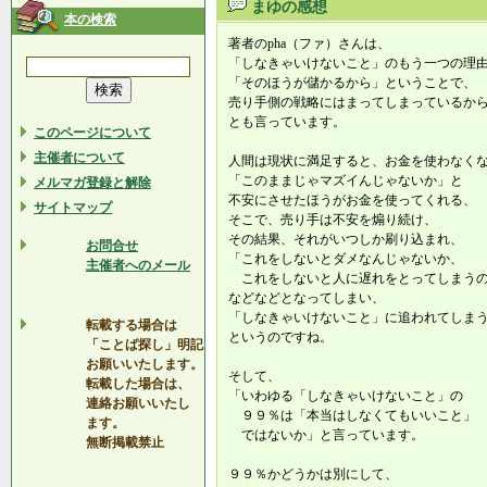
まゆの感想
本の検索
著者のpha（ファ）さんは、
「しなきゃいけないこと」のもう一つの理
「そのほうが儲かるから」ということで、
売り手側の戦略にはまってしまっているか
とも言っています。
このページについて
主催者について
人間は現状に満足すると、お金を使わなく
「このままじゃマズイんじゃないか」と
メルマガ登録と解除
不安にさせたほうがお金を使ってくれる、
サイトマップ
そこで、売り手は不安を煽り続け、
その結果、それがいつしか刷り込まれ、
お問合せ
「これをしないとダメなんじゃないか、
主催者へのメール
これをしないと人に遅れをとってしまうの
などなどとなってしまい、
「しなきゃいけないこと」に追われてしま
転載する場合は
というのですね。
「ことば探し」明記
お願いいたします。
そして、
転載した場合は、
「いわゆる「しなきゃいけないこと」の
連絡お願いいたし
９９％は「本当はしなくてもいいこと」
ます。
ではないか」と言っています。
無断掲載禁止
９９％かどうかは別にして、