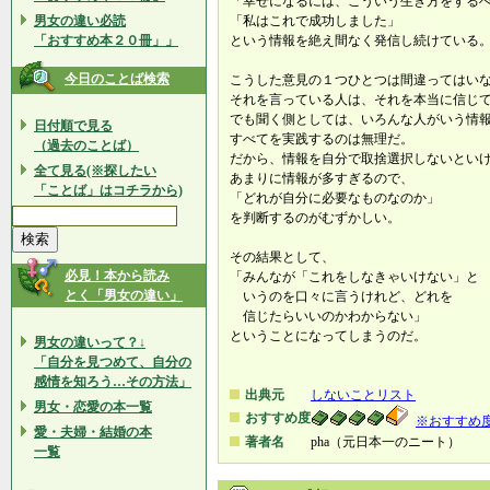
「幸せになるには、こういう生き方をする
男女の違い必読
「私はこれで成功しました」
「おすすめ本２０冊」」
という情報を絶え間なく発信し続けている
今日のことば検索
こうした意見の１つひとつは間違ってはい
それを言っている人は、それを本当に信じ
でも聞く側としては、いろんな人がいう情
日付順で見る
すべてを実践するのは無理だ。
（過去のことば）
だから、情報を自分で取捨選択しないとい
全て見る(※探したい
あまりに情報が多すぎるので、
「ことば」はコチラから)
「どれが自分に必要なものなのか」
を判断するのがむずかしい。
その結果として、
必見！本から読み
「みんなが「これをしなきゃいけない」と
とく「男女の違い」
いうのを口々に言うけれど、どれを
信じたらいいのかわからない」
ということになってしまうのだ。
男女の違いって？↓
「自分を見つめて、自分の
感情を知ろう…その方法」
出典元
しないことリスト
男女・恋愛の本一覧
おすすめ度
※おすすめ
愛・夫婦・結婚の本
著者名
pha（元日本一のニート）
一覧