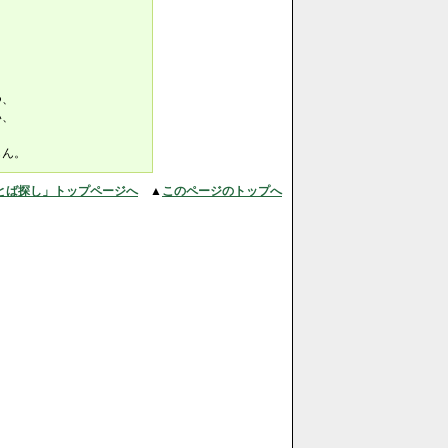
つ、
い、
もん。
とば探し」トップページへ
▲
このページのトップへ