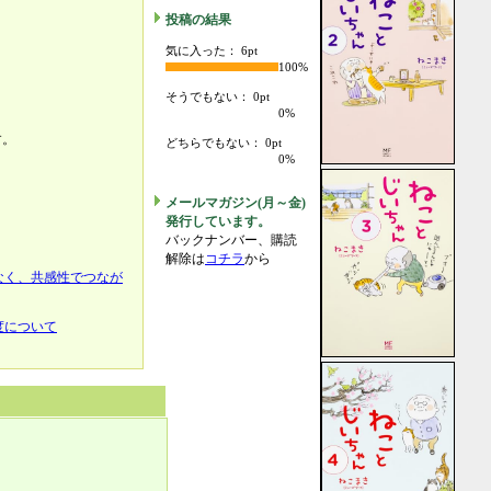
投稿の結果
気に入った： 6pt
100%
そうでもない： 0pt
0%
す。
どちらでもない： 0pt
0%
メールマガジン(月～金)
発行しています。
バックナンバー、購読
解除は
コチラ
から
なく、共感性でつなが
度について