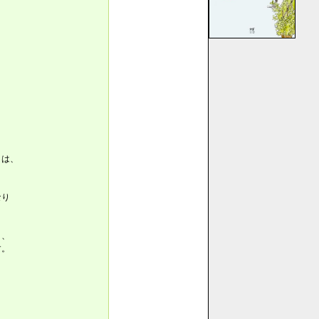
」は、
、
なり
り、
す。
、
。