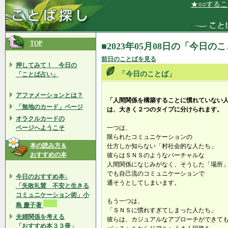
★○○すること
TOP
■2023年05月08日の「今日の
前日のことばを見る
押してみて！ 今日の
「今日のことば」
「ことば占い」
アファメーションとは？
「人間関係を構築することに慣れていない
「無地のカード」ページ
は、大きく２つのタイプに分けられます。
オラクルカードの
ページへようこそ
一つは、
限られたコミュニケーションの
本の読み方＆
仕方しか知らない「村社会的な人たち」
おすすめの本
彼らはＳＮＳのようなバーチャルな
人間関係になじみがなく、そうした「場所
でも自己流のコミュニケーションで
今日のおすすめ本↓
通そうとしてしまいます。
「失敗礼賛 不安と生きる
コミュニケーション術」小
もう一つは、
島 慶子著
「ＳＮＳに慣れすぎてしまった人たち」
夫婦関係を考える
彼らは、カジュアルなアプローチができて
「おすすめ本３３冊」