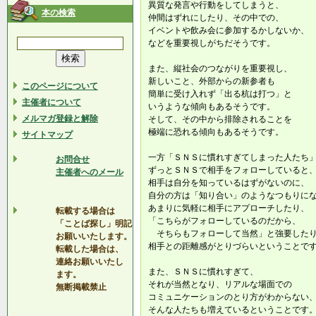
異質な発言や行動をしてしまうと、
本の検索
仲間はずれにしたり、その中での、
イベントや飲み会に参加するかしないか、
などを重要視しがちだそうです。
また、縦社会のつながりを重要視し、
新しいこと、外部からの新参者も
このページについて
簡単に受け入れず「出る杭は打つ」と
主催者について
いうような傾向もあるそうです。
メルマガ登録と解除
そして、その中から排除されることを
極端に恐れる傾向もあるそうです。
サイトマップ
一方「ＳＮＳに慣れすぎてしまった人たち
お問合せ
ずっとＳＮＳで相手をフォローしていると
主催者へのメール
相手は自分を知っているはずがないのに、
自分の方は「知り合い」のようなつもりに
あまりに気軽に相手にアプローチしたり、
転載する場合は
「こちらがフォローしているのだから、
「ことば探し」明記
そちらもフォローして当然」と強要した
お願いいたします。
相手との距離感がとりづらいということで
転載した場合は、
連絡お願いいたし
また、ＳＮＳに慣れすぎて、
ます。
それが当然となり、リアルな場面での
無断掲載禁止
コミュニケーションのとり方がわからない
そんな人たちも増えているということです