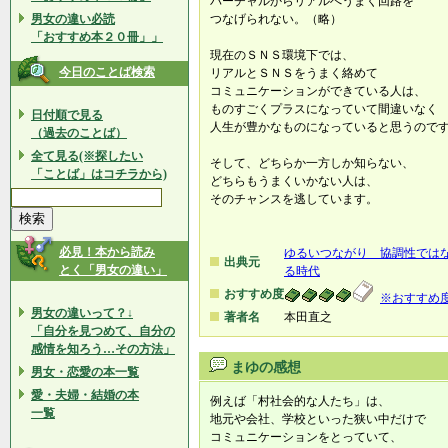
バーチャルからリアルへうまく回路を
男女の違い必読
つなげられない。（略）
「おすすめ本２０冊」」
現在のＳＮＳ環境下では、
今日のことば検索
リアルとＳＮＳをうまく絡めて
コミュニケーションができている人は、
ものすごくプラスになっていて間違いなく
日付順で見る
人生が豊かなものになっていると思うので
（過去のことば）
全て見る(※探したい
そして、どちらか一方しか知らない、
「ことば」はコチラから)
どちらもうまくいかない人は、
そのチャンスを逃しています。
必見！本から読み
ゆるいつながり 協調性では
出典元
とく「男女の違い」
る時代
おすすめ度
※おすすめ
男女の違いって？↓
著者名
本田直之
「自分を見つめて、自分の
感情を知ろう…その方法」
まゆの感想
男女・恋愛の本一覧
愛・夫婦・結婚の本
例えば「村社会的な人たち」は、
一覧
地元や会社、学校といった狭い中だけで
コミュニケーションをとっていて、