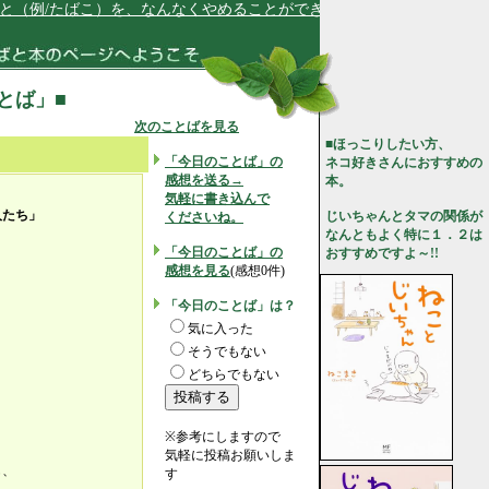
（例/たばこ）を、なんなくやめることができます★
ことば」■
次のことばを見る
■ほっこりしたい方、
「今日のことば」の
ネコ好きさんにおすすめの
感想を送る→
本。
気軽に書き込んで
人たち」
じいちゃんとタマの関係が
くださいね。
なんともよく特に１．２は
「今日のことば」の
おすすめですよ～!!
感想を見る
(感想0件)
「今日のことば」は？
気に入った
そうでもない
」
どちらでもない
※参考にしますので
気軽に投稿お願いしま
も、
す