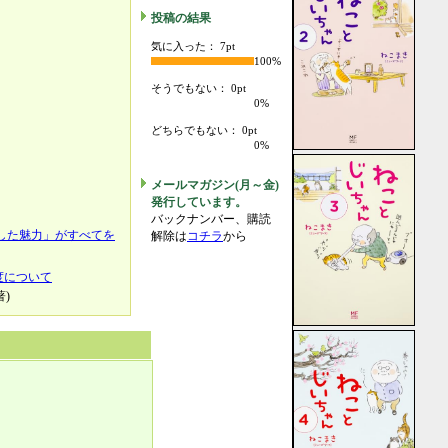
投稿の結果
気に入った： 7pt
100%
そうでもない： 0pt
0%
どちらでもない： 0pt
0%
メールマガジン(月～金)
発行しています。
バックナンバー、購読
した魅力」がすべてを
解除は
コチラ
から
度について
)