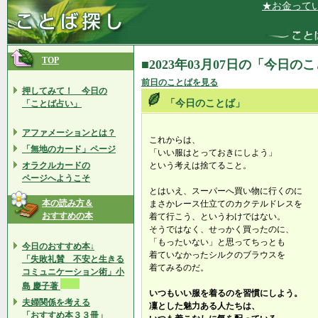
★お金っていい
TOP
■2023年03月07日の「今日の
前日のことばを見る
押してみて！ 今日の
「今日のことば」
「ことば占い」
アファメーションとは？
これからは、
「無地のカード」ページ
「いい服はとっておきにしよう」
オラクルカードの
という考えは捨てること。
ページへようこそ
とはいえ、スーパーへ買い物に行くのに
本の読み方＆
まさかレース仕立てのカクテルドレスを
おすすめの本
着て行こう、というわけではない。
そうではなく、せっかく買ったのに、
「もったいない」と思ってちっとも
今日のおすすめ本↓
着ていなかったシルクのブラウスを
「失敗礼賛 不安と生きる
着てみるのだ。
コミュニケーション術」小
島 慶子著
いつもいい服を着るのを習慣にしよう。
夫婦関係を考える
凜とした魅力ある人たちは、
「おすすめ本３３冊」