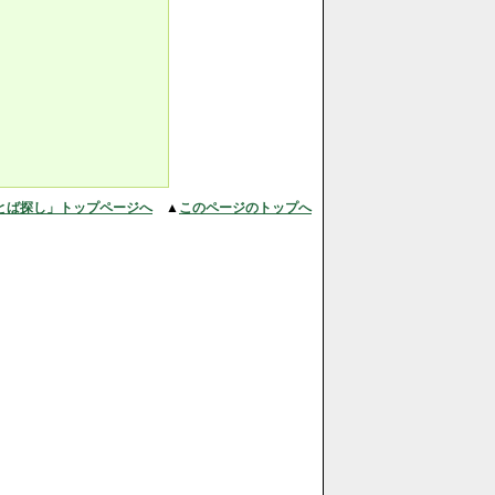
、
とば探し」トップページへ
▲
このページのトップへ