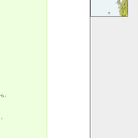
から」
う」