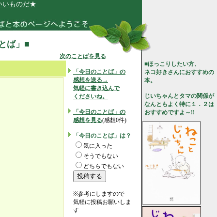
ものだ★
ことば」■
次のことばを見る
■ほっこりしたい方、
「今日のことば」の
ネコ好きさんにおすすめの
感想を送る→
本。
気軽に書き込んで
じいちゃんとタマの関係が
くださいね。
なんともよく特に１．２は
「今日のことば」の
おすすめですよ～!!
感想を見る
(感想0件)
「今日のことば」は？
気に入った
そうでもない
どちらでもない
※参考にしますので
気軽に投稿お願いしま
す