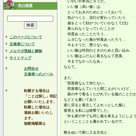
「いやいや本当にそうだ。
本の検索
いい服（高い服）は、
とっておきのためにとっておいて、
気がつくと、流行が変わっていたり、
歳をとって顔がついていかなくて(泣)
着られなくなっていたことが
何度あったことだろう…
このページについて
ムダになった服が何着あったろう…
主催者について
今もそうだ…懲りないね。
いい服は特別のときのためと思い込み、
メルマガ登録と解除
いい服はふだんに着るなんて意識、
サイトマップ
今までなかったなあ」
なんて。
お問合せ
主催者へのメール
また、
「部屋着なんて持たない、
部屋着なんていうと聞こえがいいけど、
転載する場合は
家の中で着るくたびれている服のことだ
「ことば探し」明記
などとも書いてあり、
お願いいたします。
家に戻ると着古してよれっとした服に
転載した場合は、
着替える私には衝撃でした。
連絡お願いいたし
「外も家の中でも同じ服を着るようにしよ
ます。
ということことも書かれているので。
無断掲載禁止
靴をぬいで家に入る文化と、