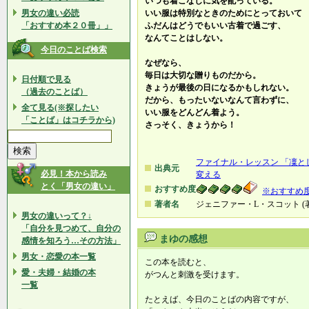
いつも着こなしに気を配っている。
男女の違い必読
いい服は特別なときのためにとっておいて
「おすすめ本２０冊」」
ふだんはどうでもいい古着で過ごす、
なんてことはしない。
今日のことば検索
なぜなら、
毎日は大切な贈りものだから。
日付順で見る
きょうが最後の日になるかもしれない。
（過去のことば）
だから、もったいないなんて言わずに、
全て見る(※探したい
いい服をどんどん着よう。
「ことば」はコチラから)
さっそく、きょうから！
ファイナル・レッスン 「凜と
出典元
必見！本から読み
変える
とく「男女の違い」
おすすめ度
※おすすめ
著者名
ジェニファー・L・スコット (著
男女の違いって？↓
「自分を見つめて、自分の
まゆの感想
感情を知ろう…その方法」
男女・恋愛の本一覧
この本を読むと、
愛・夫婦・結婚の本
がつんと刺激を受けます。
一覧
たとえば、今日のことばの内容ですが、