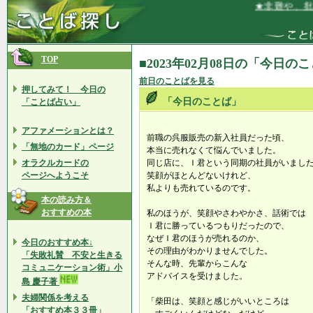
★非難や、批判
TOP
■2023年02月08日の「今日の
前日のことばを見る
押してみて！ 今日の
「今日のことば」
「ことば占い」
アファメーションとは？
前職の呉服販売の新入社員だった頃、
「無地のカード」ページ
本当に売れなくて悩んでいました。
オラクルカードの
同じ店に、Ｉ君という同期の社員がいまし
ページへようこそ
笑顔がほとんどないけれど、
私よりも売れているのです。
本の読み方＆
おすすめの本
私のほうが、笑顔やさわやかさ、話術では
Ｉ君に勝っているつもりだったので、
なぜＩ君のほうが売れるのか、
今日のおすすめ本↓
その理由がわかりませんでした。
「失敗礼賛 不安と生きる
そんな時、先輩からこんな
コミュニケーション術」小
アドバイスを受けました。
島 慶子著
夫婦関係を考える
「柴田は、笑顔と感じがいいところは
「おすすめ本３３冊」