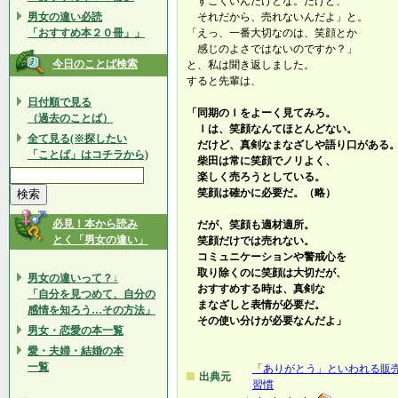
すごくいんだけどな。だけど、
男女の違い必読
それだから、売れないんだよ」と。
「おすすめ本２０冊」」
「えっ、一番大切なのは、笑顔とか
感じのよさではないのですか？」
今日のことば検索
と、私は聞き返しました。
すると先輩は、
日付順で見る
「同期のＩをよーく見てみろ。
（過去のことば）
Ｉは、笑顔なんてほとんどない。
全て見る(※探したい
だけど、真剣なまなざしや語り口がある
「ことば」はコチラから)
柴田は常に笑顔でノリよく、
楽しく売ろうとしている。
笑顔は確かに必要だ。（略）
必見！本から読み
だが、笑顔も適材適所。
とく「男女の違い」
笑顔だけでは売れない。
コミュニケーションや警戒心を
取り除くのに笑顔は大切だが、
男女の違いって？↓
おすすめする時は、真剣な
「自分を見つめて、自分の
まなざしと表情が必要だ。
感情を知ろう…その方法」
その使い分けが必要なんだよ」
男女・恋愛の本一覧
愛・夫婦・結婚の本
一覧
「ありがとう」といわれる販
出典元
習慣