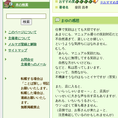
おすすめ度
※おすすめ
本の検索
著者名
柴田 昌孝
まゆの感想
仕事で笑顔はとても大切ですが、
このページについて
あまりにも、マニュアル通りの笑顔対応だ
主催者について
不自然過ぎて、楽しいとか嬉しい、
というような気持ちにはなれません。
メルマガ登録と解除
むしろ、
サイトマップ
「あらら、マニュアル笑顔だね。
そんなに無理してする笑顔より、
お問合せ
自然な方がいいけどね」
主催者へのメール
などと、私は思ってしまいます。
といって、当然ながら、
不機嫌そうなのはもっとイヤですが（苦笑
転載する場合は
「ことば探し」明記
また、店に入ると、
お願いいたします。
「いらっしゃいませ～～」と、店員が
転載した場合は、
いっせいに大きな声を出す店もありますが
連絡お願いいたし
あれも、いちいちうるさいし、
ます。
ウソっぽくて落ち着きません。
無断掲載禁止
（店側では、お客さんが来たよ～と、
注意喚起しているのかもしれませんが）