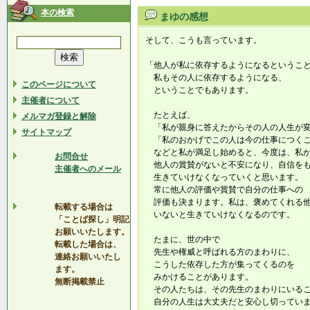
本の検索
まゆの感想
そして、こうも言っています。
「他人が私に依存するようになるというこ
私もその人に依存するようになる、
このページについて
ということでもあります。
主催者について
たとえば、
メルマガ登録と解除
「私が親身に答えたからその人の人生が変
サイトマップ
「私のおかげでこの人は今の仕事につくこ
などと私が満足し始めると、今度は、私
お問合せ
他人の賞賛がないと不安になり、自信を
主催者へのメール
生きていけなくなっていくと思います。
常に他人の評価や賞賛で自分の仕事への
評価も決まります。私は、褒めてくれる
転載する場合は
いないと生きていけなくなるのです。
「ことば探し」明記
お願いいたします。
たまに、世の中で
転載した場合は、
先生や権威と呼ばれる方のまわりに、
連絡お願いいたし
こうした依存した方が集ってくるのを
ます。
みかけることがあります。
無断掲載禁止
その人たちは、その先生のまわりにいる
自分の人生は大丈夫だと安心し切ってい