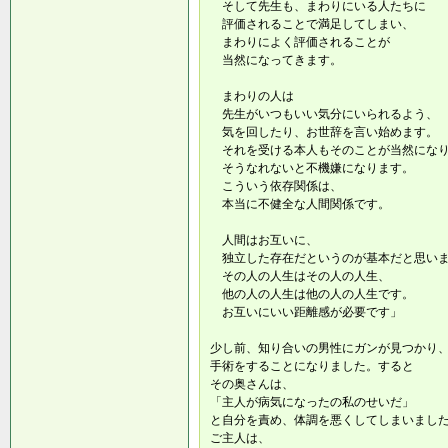
そして先生も、まわりにいる人たちに
評価されることで満足してしまい、
まわりによく評価されることが
当然になってきます。
まわりの人は
先生がいつもいい気分にいられるよう、
気を回したり、お世辞を言い始めます。
それを受ける本人もそのことが当然にな
そうなれないと不機嫌になります。
こういう依存関係は、
本当に不健全な人間関係です。
人間はお互いに、
独立した存在だというのが基本だと思い
その人の人生はその人の人生、
他の人の人生は他の人の人生です。
お互いにいい距離感が必要です」
少し前、知り合いの男性にガンが見つかり
手術をすることになりました。すると
その奥さんは、
「主人が病気になったの私のせいだ」
と自分を責め、体調を悪くしてしまいまし
ご主人は、