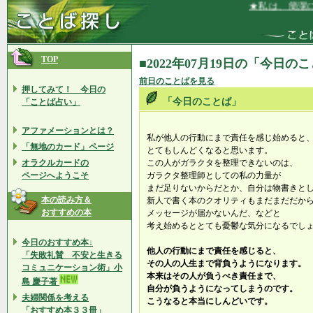
★私は、簡潔に自
TOP
■2022年07月19日の「今日の
前日のことばを見る
押してみて！ 今日の
「今日のことば」
「ことば占い」
アファメーションとは？
私が他人の行動にまで責任を感じ始めると
「無地のカード」ページ
とてもしんどくなると思います。
オラクルカードの
この人がガラクタを整理できないのは、
ページへようこそ
ガラクタ整理師としての私の力量が
まだ足りないからだとか、自分は物書きと
本の読み方＆
新人で書く本のクオリティもまだまだだか
おすすめの本
メッセージが届かないんだ、などと
考え始めるととても憂鬱な気分になるでし
今日のおすすめ本↓
他人の行動にまで責任を感じると、
「失敗礼賛 不安と生きる
その人の人生まで背負うようになります。
コミュニケーション術」小
本来はその人が負うべき責任まで、
島 慶子著
自分が負うようになってしまうのです。
夫婦関係を考える
こうなると本当にしんどいです。
「おすすめ本３３冊」