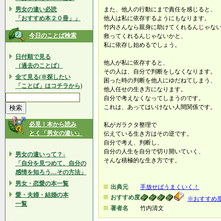
男女の違い必読
また、他人の行動にまで責任を感じると、
「おすすめ本２０冊」」
他人は私に依存するようにもなります。
竹内さんなら親身に助けてくれるんじゃな
今日のことば検索
救ってくれるんじゃないかと、
私に依存し始めるでしょう。
日付順で見る
他人が私に依存すると、
（過去のことば）
その人は、自分で判断をしなくなります。
全て見る(※探したい
困った時の判断を他人にゆだねてしまう、
「ことば」はコチラから)
他人任せの生き方になります。
自分で考えなくなってしまうのです。
これは、あってはいけない人間関係です。
必見！本から読み
私がガラクタ整理で
とく「男女の違い」
伝えている生き方はその逆です。
自分で考え、判断し、
自分の人生を自分で切り開いていく、
男女の違いって？↓
そんな積極的な生き方です。
「自分を見つめて、自分の
感情を知ろう…その方法」
男女・恋愛の本一覧
出典元
手放せばうまくいく！
愛・夫婦・結婚の本
おすすめ度
※おすすめ
一覧
著者名
竹内清文