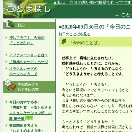
★私は、自分の悪い癖や嗜壁を自らで治す
TOP
■2020年09月30日の「今日の
前日のことばを見る
押してみて！ 今日の
「今日のことば」
「ことば占い」
アファメーションとは？
仕事上で、窮地に立たされたり、
「無地のカード」ページ
挫折感を味わったときに、これから、
オラクルカードの
「どうしようか」と考えるのではなく、
ページへようこそ
「どう生きようか」と考えることです。
本の読み方＆
「どうしようか」と考えると、
おすすめの本
今という環境の中でどうリベンジするかと
考えがちになります。
つまり狭い選択肢の中からの起死回生を
今日のおすすめ本↓
講じなければならないことになり、気持ち
「失敗礼賛 不安と生きる
ますます追いつめられることになるでしょ
コミュニケーション術」小
島 慶子著
もっと大きく「どう生きるか」と
夫婦関係を考える
考えられれば、目前の視界は確実に広がり
「おすすめ本３３冊」