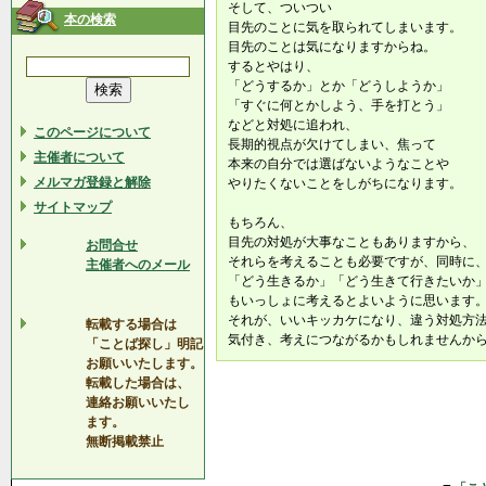
そして、ついつい
本の検索
目先のことに気を取られてしまいます。
目先のことは気になりますからね。
するとやはり、
「どうするか」とか「どうしようか」
「すぐに何とかしよう、手を打とう」
などと対処に追われ、
このページについて
長期的視点が欠けてしまい、焦って
主催者について
本来の自分では選ばないようなことや
メルマガ登録と解除
やりたくないことをしがちになります。
サイトマップ
もちろん、
目先の対処が大事なこともありますから、
お問合せ
それらを考えることも必要ですが、同時に
主催者へのメール
「どう生きるか」「どう生きて行きたいか
もいっしょに考えるとよいように思います
それが、いいキッカケになり、違う対処方
転載する場合は
気付き、考えにつながるかもしれませんか
「ことば探し」明記
お願いいたします。
転載した場合は、
連絡お願いいたし
ます。
無断掲載禁止