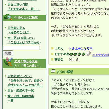
たとえば、あなたはビジネスの最前線から
男女の違い必読
閑職に回されたとしましょう。
「おすすめ本２０冊」」
「どうするか」だと、いかにすれば元の仕
復帰できるか以外に考えられないのではな
今日のことば検索
のではありませんか。
一方、「どう生きるか」と考えれば、
日付順で見る
時間の余裕をどう使おうかという
（過去のことば）
ポジティブシンキングにつながります。
全て見る(※探したい
「ことば」はコチラから)
出典元
休み上手になる本
おすすめ度
※おすすめ
著者名
関谷 透
必見！本から読み
とく「男女の違い」
まゆの感想
男女の違いって？↓
これから「どうするか」ではなく
「自分を見つめて、自分の
「どう生きるか」と考えると、
感情を知ろう…その方法」
視野が広がり、長期的な目でみることがで
男女・恋愛の本一覧
気持ちに余裕もできるそうです。
愛・夫婦・結婚の本
一覧
仕事上だけでなく、日常でも、
困ったことや悩ましいことはあります。