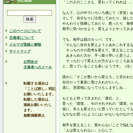
本の検索
「この人のここさえ、変わってくれれば…
なんて、心の中でいろいろ感じて（苦笑）
そして、自分なりに注意してみたり、諭し
やんわりと指摘してみたり、怒ったり、無
相手に気づかせよう、変えようとやってみ
このページについて
主催者について
でも、相手は屁のカッパ、です。
メルマガ登録と解除
「そんなに自分を変えようとあれこれする
そっちのその思考を変えて、変えること
サイトマップ
あきらめた方が、手っ取り早いと思うよ。
そっちだって変えたが方がよいところある
お問合せ
と、思っていることも多いようです。（泣
主催者へのメール
誰かに「そこが悪いから変えろ」と言われ
自分だって素直に受け入れがたいし、
転載する場合は
逆に、意固地になってりもしますしね…
「ことば探し」明記
お願いいたします。
もともと持って生まれた「遺伝」と、
転載した場合は、
育った「環境」、今のそれぞれの「環境」
連絡お願いいたし
仮に、本人も変えたいと思っていたとして
ます。
なかなか思ったようにはいかないものなの
無断掲載禁止
相手を変えること、変わらないことで悩む
「人は変えられない」と心して、