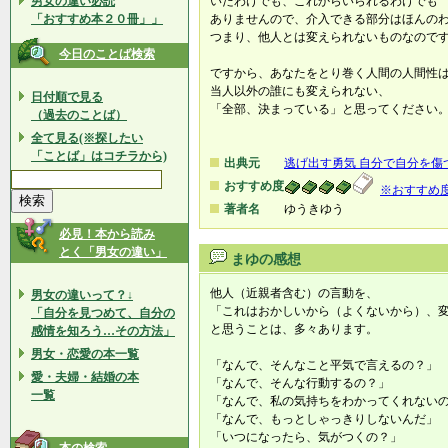
男女の違い必読
いたわけでも、これからいられるわけでも
「おすすめ本２０冊」」
ありませんので、介入できる部分はほんの
つまり、他人とは変えられないものなので
今日のことば検索
ですから、あなたをとり巻く人間の人間性
当人以外の誰にも変えられない、
日付順で見る
「全部、決まっている」と思ってください
（過去のことば）
全て見る(※探したい
「ことば」はコチラから)
出典元
逃げ出す勇気 自分で自分を傷
おすすめ度
※おすすめ
著者名
ゆうきゆう
必見！本から読み
とく「男女の違い」
まゆの感想
他人（近親者含む）の言動を、
男女の違いって？↓
「これはおかしいから（よくないから）、
「自分を見つめて、自分の
と思うことは、多々あります。
感情を知ろう…その方法」
男女・恋愛の本一覧
「なんで、そんなこと平気で言えるの？」
愛・夫婦・結婚の本
「なんで、そんな行動するの？」
一覧
「なんで、私の気持ちをわかってくれない
「なんで、もっとしゃっきりしないんだ」
「いつになったら、気がつくの？」