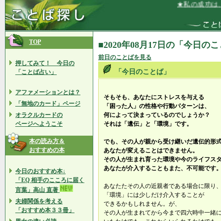
★私の成功は、
TOP
■2020年08月17日の「今日の
前日のことばを見る
押してみて！ 今日の
「今日のことば」
「ことば占い」
アファメーションとは？
そもそも、あなたにストレスを与える
「無地のカード」ページ
「困った人」の性格や行動パターンは、
オラクルカードの
何によって決まっているのでしょうか？
ページへようこそ
それは「遺伝」と「環境」です。
本の読み方＆
でも、その人が親から受け継いだ遺伝的形
おすすめの本
あなたが変えることはできません。
その人が生まれ育った環境や今のライフス
あなたが介入することもまた、不可能です
今日のおすすめ本↓
「EQ 相手のこころに届く
あなたたその人の近親者である場合に限り
言葉」高山 直著
「環境」には少しだけ介入することが
夫婦関係を考える
できるかもしれません。が、
「おすすめ本３３冊」
その人が生まれてから今まで四六時中一緒