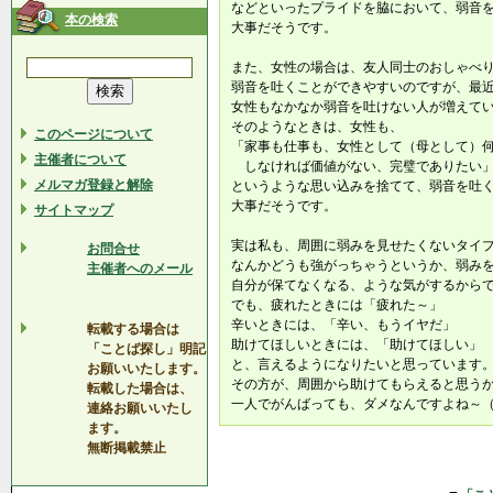
などといったプライドを脇において、弱音
本の検索
大事だそうです。
また、女性の場合は、友人同士のおしゃべ
弱音を吐くことができやすいのですが、最
女性もなかなか弱音を吐けない人が増えて
そのようなときは、女性も、
このページについて
「家事も仕事も、女性として（母として）
主催者について
しなければ価値がない、完璧でありたい
メルマガ登録と解除
というような思い込みを捨てて、弱音を吐
大事だそうです。
サイトマップ
実は私も、周囲に弱みを見せたくないタイ
お問合せ
なんかどうも強がっちゃうというか、弱み
主催者へのメール
自分が保てなくなる、ような気がするから
でも、疲れたときには「疲れた～」
辛いときには、「辛い、もうイヤだ」
転載する場合は
助けてほしいときには、「助けてほしい」
「ことば探し」明記
と、言えるようになりたいと思っています
お願いいたします。
その方が、周囲から助けてもらえると思う
転載した場合は、
一人でがんばっても、ダメなんですよね～
連絡お願いいたし
ます。
無断掲載禁止