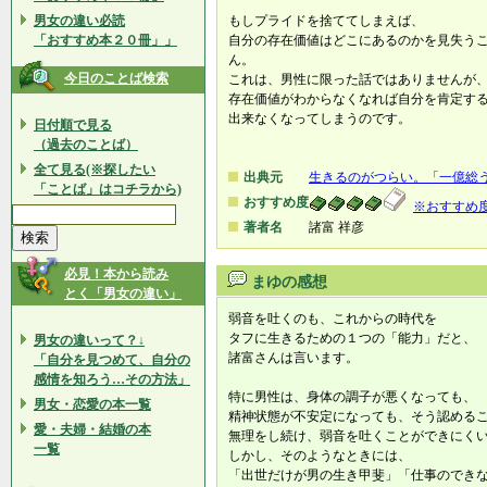
男女の違い必読
もしプライドを捨ててしまえば、
「おすすめ本２０冊」」
自分の存在価値はどこにあるのかを見失う
ん。
今日のことば検索
これは、男性に限った話ではありませんが
存在価値がわからなくなれば自分を肯定す
出来なくなってしまうのです。
日付順で見る
（過去のことば）
全て見る(※探したい
出典元
生きるのがつらい。「一億総
「ことば」はコチラから)
おすすめ度
※おすすめ
著者名
諸富 祥彦
必見！本から読み
まゆの感想
とく「男女の違い」
弱音を吐くのも、これからの時代を
タフに生きるための１つの「能力」だと、
男女の違いって？↓
諸富さんは言います。
「自分を見つめて、自分の
感情を知ろう…その方法」
特に男性は、身体の調子が悪くなっても、
男女・恋愛の本一覧
精神状態が不安定になっても、そう認める
愛・夫婦・結婚の本
無理をし続け、弱音を吐くことができにく
一覧
しかし、そのようなときには、
「出世だけが男の生き甲斐」「仕事のでき