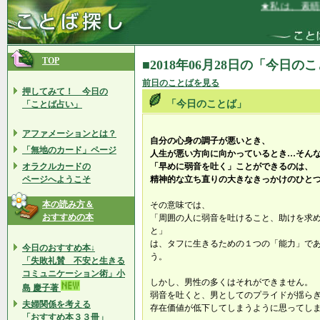
★私は、素晴ら
TOP
■2018年06月28日の「今日の
前日のことばを見る
押してみて！ 今日の
「今日のことば」
「ことば占い」
アファメーションとは？
自分の心身の調子が悪いとき、
「無地のカード」ページ
人生が悪い方向に向かっているとき…そん
オラクルカードの
「早めに弱音を吐く」ことができるのは、
ページへようこそ
精神的な立ち直りの大きなきっかけのひと
本の読み方＆
その意味では、
おすすめの本
「周囲の人に弱音を吐けること、助けを求
と」
は、タフに生きるための１つの「能力」で
今日のおすすめ本↓
う。
「失敗礼賛 不安と生きる
コミュニケーション術」小
しかし、男性の多くはそれができません。
島 慶子著
弱音を吐くと、男としてのプライドが揺ら
夫婦関係を考える
存在価値が低下してしまうように思ってし
「おすすめ本３３冊」