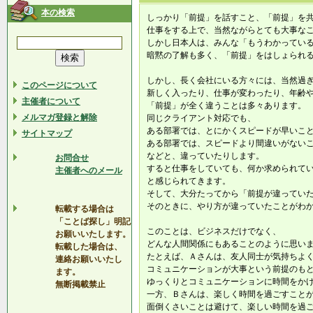
本の検索
しっかり「前提」を話すこと、「前提」を
仕事をする上で、当然ながらとても大事な
しかし日本人は、みんな「もうわかってい
暗黙の了解も多く、「前提」をはしょられ
しかし、長く会社にいる方々には、当然過
このページについて
新しく入ったり、仕事が変わったり、年齢
主催者について
「前提」が全く違うことは多々あります。
メルマガ登録と解除
同じクライアント対応でも、
ある部署では、とにかくスピードが早いこ
サイトマップ
ある部署では、スピードより間違いがない
などと、違っていたりします。
お問合せ
すると仕事をしていても、何か求められて
主催者へのメール
と感じられてきます。
そして、大分たってから「前提が違ってい
そのときに、やり方が違っていたことがわ
転載する場合は
「ことば探し」明記
このことは、ビジネスだけでなく、
お願いいたします。
どんな人間関係にもあることのように思い
転載した場合は、
たとえば、Ａさんは、友人同士が気持ちよ
連絡お願いいたし
コミュニケーションが大事という前提のも
ます。
ゆっくりとコミュニケーションに時間をか
無断掲載禁止
一方、Ｂさんは、楽しく時間を過ごすこと
面倒くさいことは避けて、楽しい時間を過