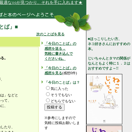
な○○が見つかり、それを手に入れます★
ことば」■
次のことばを見る
■ほっこりしたい方、
「今日のことば」の
ネコ好きさんにおすすめの
感想を送る→
本。
気軽に書き込んで
わる。
じいちゃんとタマの関係が
くださいね。
なんともよく特に１．２は
「今日のことば」の
おすすめですよ～!!
感想を見る
(感想0件)
が、
「今日のことば」は？
気に入った
そうでもない
的は」などと
いって、
どちらでもない
めに、
？
※参考にしますので
気軽に投稿お願いしま
動したり、
す