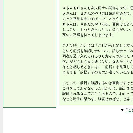
ＡさんもＢさんも友人同士の関係を大切に
Ａさんは、Ｂさんのやり方は短絡的過ぎて
もっと意見を聞いてほしい、と思うし、
Ｂさんは、Ａさんのやり方を、面倒でまど
しつこい、もっとさらっとしたほうがいい
互いに不満を持ってしまいます。
こんな時、たとえば「これからも楽しく友
という前提を確認し合いつつ、話し合って
両者が受け入れられるやり方がみつかった
何かがどうもうまく通じない、なんかどっ
などと感じるときには、「前提」を見直し
そもそも「前提」そのものが違っているか
いちいち「前提」確認するのは面倒ですけ
これをしておかなかったばかりに、話がま
誤解されるなんてこともあるので、わかっ
などと勝手に思わず、確認せねばな、と思
▼
「こ