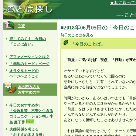
★私に取って最適
TOP
■2018年06月05日の「今日の
前日のことばを見る
押してみて！ 今日の
「今日のことば」
「ことば占い」
アファメーションとは？
「前提」に気づけば「視点」「行動」が変
「無地のカード」ページ
オラクルカードの
わかっているはずだけど、
ページへようこそ
あるいはわかっていなくては困るのに
意外にしっかりと「共有」されていないの
本の読み方＆
企業における前提ではないでしょうか。
おすすめの本
時間がないから、あるいはいつまでも「目
やっていると他の人に迷惑がかかるからと
今日のおすすめ本↓
「前提」をはっきりさせておかなかったた
「失敗礼賛 不安と生きる
とんでもないどんでん返しが起きたり、
コミュニケーション術」小
あとになって後悔したことはありませんか
島 慶子著
夫婦関係を考える
これは議論の場合だけでなく、チームで行
「おすすめ本３３冊」