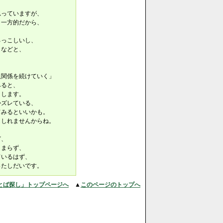
思っていますが、
、一方的だから、
ろっこしいし、
、などと、
人関係を続けていく」
みると、
りします。
かズレている、
てみるといいかも。
もしれませんからね。
ど、
とまらず、
ているはず、
ったしだいです。
とば探し」トップページへ
▲
このページのトップへ