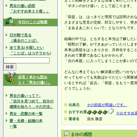
立てた戦略をさまざまな現場で実行したり
男女の違い必読
「ボタンのかけ違い」として起こります。
「おすすめ本２０冊」」
「前提」は、はっきりと理屈では説明され
今日のことば検索
さまざまな意見が交錯、対立しやすく、突
「まあまあこれくらいで」となりがちです
日付順で見る
組織の中では、ともすると本当は了解した
（過去のことば）
「暗黙の了解」ができあがっていたりしま
全て見る(※探したい
本来は前提をはっきりさせ、共有化するこ
「ことば」はコチラから)
きわめて重要であるにもかかわらず、
「次の本題」に入ってしまうことが多いの
どんなに考えてもいい解決案が思いつかな
必見！本から読み
やってもやっても失敗ばかりだという閉塞
とく「男女の違い」
いるとすれば「起点」「前提」をもう一度
どうでしょうか。
男女の違いって？↓
「自分を見つめて、自分の
出典元
その前提が間違いです。
感情を知ろう…その方法」
おすすめ度
※おすすめ
男女・恋愛の本一覧
著者名
清水 勝彦
愛・夫婦・結婚の本
一覧
まゆの感想