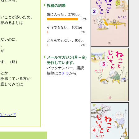
するときも、
投稿の結果
気に入った： 27985pt
ないことが多いため、
93%
き詰めるよりは
そうでもない： 1081pt
。
3%
いないのに、
どちらでもない： 856pt
す。
2%
とが
メールマガジン(月～金)
です。（略）
発行しています。
バックナンバー、購読
いとか、
解除は
コチラ
から
感を感じている方が
見直してみては
度について