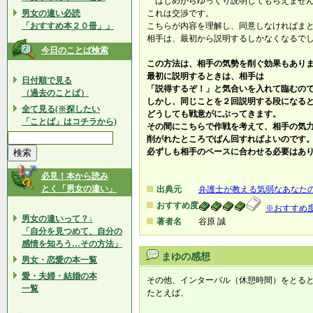
はじめからゆっくり説明してもらえませ
男女の違い必読
これは交渉です。
「おすすめ本２０冊」」
こちらが内容を理解し、同意しなければま
相手は、最初から説明するしかなくなるで
今日のことば検索
この方法は、相手の気勢を削ぐ効果もあり
最初に説明するときは、相手は
日付順で見る
「説得するぞ！」と気合いを入れて臨むの
（過去のことば）
しかし、同じことを２回説明する段になる
全て見る(※探したい
どうしても戦意がにぶってきます。
「ことば」はコチラから)
その間にこちらで作戦を考えて、相手の気
削がれたところでばん回すればよいのです
必ずしも相手のペースに合わせる必要はあ
必見！本から読み
とく「男女の違い」
出典元
弁護士が教える気弱なあなた
おすすめ度
※おすすめ
男女の違いって？↓
著者名
谷原 誠
「自分を見つめて、自分の
感情を知ろう…その方法」
まゆの感想
男女・恋愛の本一覧
愛・夫婦・結婚の本
その他、インターバル（休憩時間）をとる
一覧
たとえば、