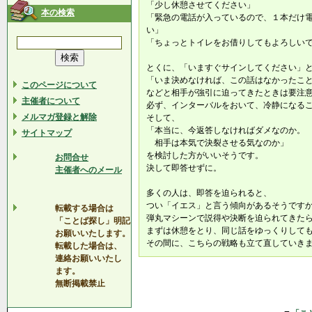
「少し休憩させてください」
本の検索
「緊急の電話が入っているので、１本だけ
い」
「ちょっとトイレをお借りしてもよろしい
とくに、「いますぐサインしてください」
「いま決めなければ、この話はなかったこ
このページについて
などと相手が強引に迫ってきたときは要注
主催者について
必ず、インターバルをおいて、冷静になる
メルマガ登録と解除
そして、
「本当に、今返答しなければダメなのか。
サイトマップ
相手は本気で決裂させる気なのか」
を検討した方がいいそうです。
お問合せ
決して即答せずに。
主催者へのメール
多くの人は、即答を迫られると、
つい「イエス」と言う傾向があるそうです
転載する場合は
弾丸マシーンで説得や決断を迫られてきた
「ことば探し」明記
まずは休憩をとり、同じ話をゆっくりして
お願いいたします。
その間に、こちらの戦略も立て直していき
転載した場合は、
連絡お願いいたし
ます。
無断掲載禁止