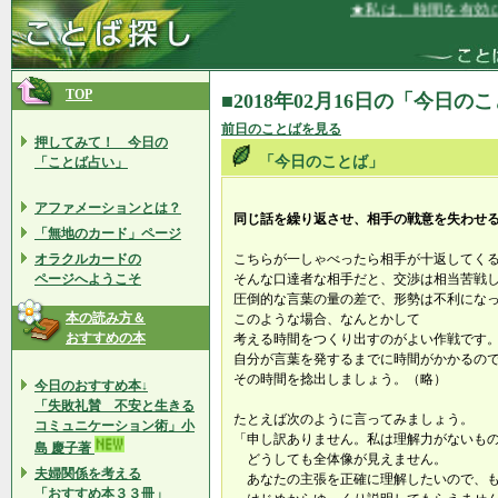
★私は、時間を有効に使
TOP
■2018年02月16日の「今日の
前日のことばを見る
押してみて！ 今日の
「今日のことば」
「ことば占い」
アファメーションとは？
同じ話を繰り返させ、相手の戦意を失わせ
「無地のカード」ページ
オラクルカードの
こちらが一しゃべったら相手が十返してく
ページへようこそ
そんな口達者な相手だと、交渉は相当苦戦
圧倒的な言葉の量の差で、形勢は不利にな
本の読み方＆
このような場合、なんとかして
おすすめの本
考える時間をつくり出すのがよい作戦です
自分が言葉を発するまでに時間がかかるの
その時間を捻出しましょう。（略）
今日のおすすめ本↓
「失敗礼賛 不安と生きる
たとえば次のように言ってみましょう。
コミュニケーション術」小
「申し訳ありません。私は理解力がないも
島 慶子著
どうしても全体像が見えません。
夫婦関係を考える
あなたの主張を正確に理解したいので、
「おすすめ本３３冊」