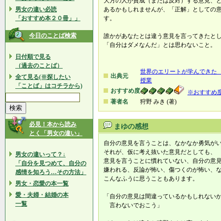
大方の人が賛成（または反対）する意見、
男女の違い必読
あるかもしれませんが、「正解」としての
「おすすめ本２０冊」」
す。
今日のことば検索
誰かがあなたとは違う意見を言ってきたと
「自分はダメなんだ」とは思わないこと。
日付順で見る
（過去のことば）
世界のエリートが学んできた 
出典元
全て見る(※探したい
授業
「ことば」はコチラから)
おすすめ度
※おすすめ
著者名
狩野 みき (著)
必見！本から読み
まゆの感想
とく「男女の違い」
自分の意見を言うことは、なかなか勇気が
それが、仮に考え抜いた意見だとしても、
男女の違いって？↓
意見を言うことに慣れていない、自分の意
「自分を見つめて、自分の
嫌われる、反論が怖い、傷つくのが怖い、
感情を知ろう…その方法」
こんなふうに思うこともあります。
男女・恋愛の本一覧
愛・夫婦・結婚の本
「自分の意見は間違っているかもしれない
一覧
言わないでおこう」