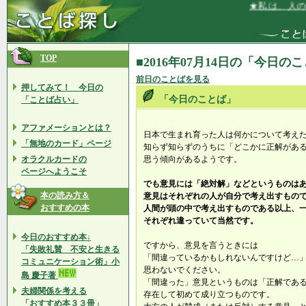
★私は、人のア
TOP
■2016年07月14日の「今日の
前日のことばを見る
押してみて！ 今日の
「今日のことば」
「ことば占い」
アファメーションとは？
日本で生まれ育った人は何かについて考え
「無地のカード」ページ
知らず知らずのうちに「どこかに正解があ
オラクルカードの
思う傾向があるようです。
ページへようこそ
でも意見には「絶対解」などというものは
本の読み方＆
意見はそれぞれの人が自分で考え出すもの
おすすめの本
人間が頭の中で考え出すものである以上、
それぞれ違っていて当然です。
今日のおすすめ本↓
ですから、意見を言うときには
「失敗礼賛 不安と生きる
「間違っているかもしれないんですけど…
コミュニケーション術」小
思わないでください。
島 慶子著
「間違った」意見というものは「正解であ
夫婦関係を考える
存在して初めて成り立つものです。
「おすすめ本３３冊」