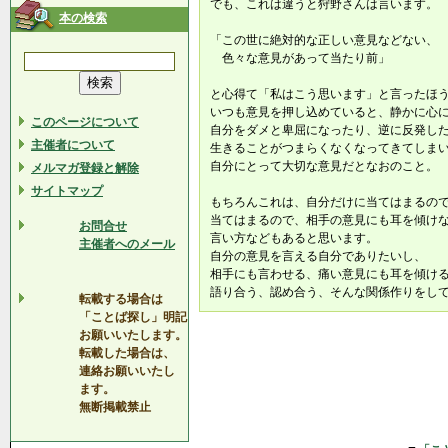
でも、これは違うと狩野さんは言います。
本の検索
「この世に絶対的な正しい意見などない、
色々な意見があって当たり前」
と心得て「私はこう思います」と言ったほ
いつも意見を押し込めていると、静かに心
このページについて
自分をダメと卑屈になったり、逆に反発し
主催者について
生きることがつまらくなくなってきてしま
自分にとって大切な意見だとなおのこと。
メルマガ登録と解除
サイトマップ
もちろんこれは、自分だけに当てはまるの
当てはまるので、相手の意見にも耳を傾け
お問合せ
言い方などもあると思います。
主催者へのメール
自分の意見を言える自分でありたいし、
相手にも言わせる、痛い意見にも耳を傾け
語り合う、認め合う、そんな関係作りをし
転載する場合は
「ことば探し」明記
お願いいたします。
転載した場合は、
連絡お願いいたし
ます。
無断掲載禁止