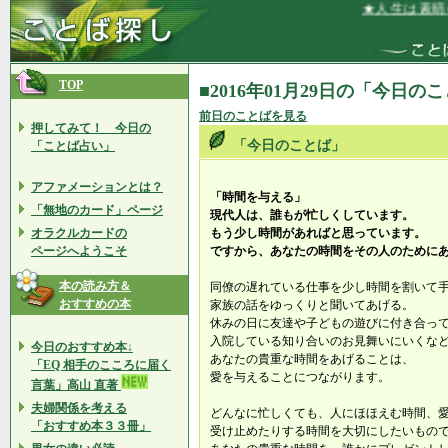
★人生は素晴ら
TOP
■2016年01月29日の「今日の
前日のことばを見る
押してみて！ 今日の
「今日のことば」
「ことば占い」
アファメーションとは？
「時間を与える」
「無地のカード」ページ
現代人は、誰もが忙しくしています。
オラクルカードの
もう少し時間があればと思っています。
ページへようこそ
ですから、あなたの時間をその人のために
本の読み方＆
同僚の遅れている仕事を少し時間を割いて
おすすめの本
家族の話をゆっくりと聞いてあげる。
休みの日に友達や子どもの遊びに付き合っ
入院している知り合いのお見舞いにいくな
今日のおすすめ本↓
あなたの貴重な時間をあげることは、
「EQ 相手のこころに届く
愛を与えることにつながります。
言葉」高山 直著
夫婦関係を考える
どんなに忙しくても、人にほほえむ時間、
「おすすめ本３３冊」
受け止めたりする時間を大切にしたいもの