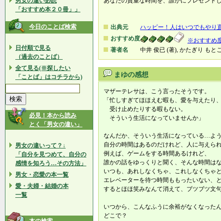
男女の違い必読
あなたの貴重な時間を、誰かにプレゼント
「おすすめ本２０冊」」
今日のことば検索
出典元
ハッピー！人はいつでもやり
おすすめ度
※おすすめ
日付順で見る
著者名
中井 俊已 (著), かたぎり もと
（過去のことば）
全て見る(※探したい
まゆの感想
「ことば」はコチラから)
マザーテレサは、こう言ったそうです。
「忙しすぎてほほえむ暇も、愛を与えたり
受け止めたりする暇もない。
必見！本から読み
そういう生活になっていませんか」
とく「男女の違い」
なんだか、そういう生活になっている…よ
自分の時間はあるのだけれど、人に与えら
男女の違いって？↓
例えば、ゲームをする時間あるけれど、
「自分を見つめて、自分の
誰かの話をゆっくりと聞く、そんな時間は
感情を知ろう…その方法」
いつも、あれしなくちゃ、これしなくちゃ
男女・恋愛の本一覧
エレベーターを待つ時間ももったいない、
愛・夫婦・結婚の本
するとほほ笑みなんて消えて、ブツブツ文
一覧
いつから、こんなふうに余裕がなくなった
どこで？