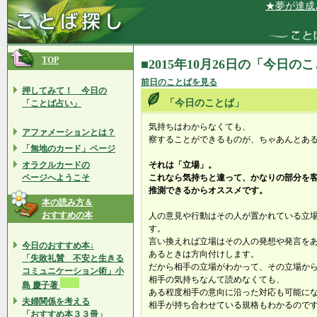
★夢が達成され
TOP
■2015年10月26日の「今日の
前日のことばを見る
押してみて！ 今日の
「今日のことば」
「ことば占い」
気持ちはわからなくても、
アファメーションとは？
察することができるものが、ちゃあんとあ
「無地のカード」ページ
オラクルカードの
それは「立場」。
ページへようこそ
これなら気持ちと違って、かなりの部分を
推測できるからオススメです。
本の読み方＆
おすすめの本
人の意見や行動はその人が置かれている立
す。
言い換えれば立場はその人の発想や発言を
今日のおすすめ本↓
あるときは方向付けします。
「失敗礼賛 不安と生きる
だから相手の立場がわかって、その立場か
コミュニケーション術」小
相手の気持ちなんて読めなくても、
島 慶子著
ある程度相手の意向に沿った対応も可能に
夫婦関係を考える
相手が持ち合わせている規格もわかるので
「おすすめ本３３冊」