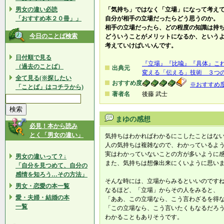
男女の違い必読
「気持ち」ではなく「立場」になって考え
「おすすめ本２０冊」」
自分が相手の立場だったらどう思うのか。
相手の立場だったら、どの程度の知識は持
今日のことば検索
どういうことがメリットになるか、という
考えていけばいいんです。
日付順で見る
『立場』『比喩』『具体』こ
（過去のことば）
出典元
変える「伝える」技術 ３つ
全て見る(※探したい
おすすめ度
※おすすめ
「ことば」はコチラから)
著者名
後藤 武士
まゆの感想
必見！本から読み
とく「男女の違い」
気持ちはわかればわかるにこしたことはな
人の気持ちは複雑なので、わかっているよ
実はわかっていないことの方が多いように
男女の違いって？↓
また、気持ちは想像出来にくいように思い
「自分を見つめて、自分の
感情を知ろう…その方法」
そんな時には、立場からみるといいのです
男女・恋愛の本一覧
なるほど、「立場」からその人をみると、
愛・夫婦・結婚の本
「ああ、この立場なら、こう言わざるを得
一覧
「この立場なら、こう言いたくもなるだろ
わかることもありそうです。