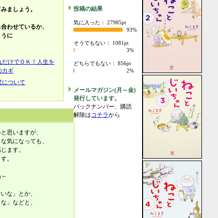
投稿の結果
てみましょう。
気に入った： 27985pt
ち合わせているか、
93%
ように
そうでもない： 1081pt
3%
れだけでＯＫ！人生を
どちらでもない： 856pt
のカギ
2%
度について
メールマガジン(月～金)
発行しています。
バックナンバー、購読
解除は
コチラ
から
いと思いますが、
うな気になっても、
感じます。
ます。
ね～
ないな」とか、
うな」などと、