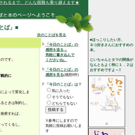
るまで、どんな困難も乗り越えます★
ことば」■
次のことばを見る
■ほっこりしたい方、
「今日のことば」の
ネコ好きさんにおすすめの
感想を送る→
本。
気軽に書き込んで
るのです。
じいちゃんとタマの関係が
くださいね。
なんともよく特に１．２は
「今日のことば」の
おすすめですよ～!!
感想を見る
(感想0件)
客観的に
「今日のことば」は？
気に入った
場によって変化しま
そうでもない
あるときは制約し、
どちらでもない
ら推察すれば、
※参考にしますので
なってくるし、
気軽に投稿お願いしま
す。
す