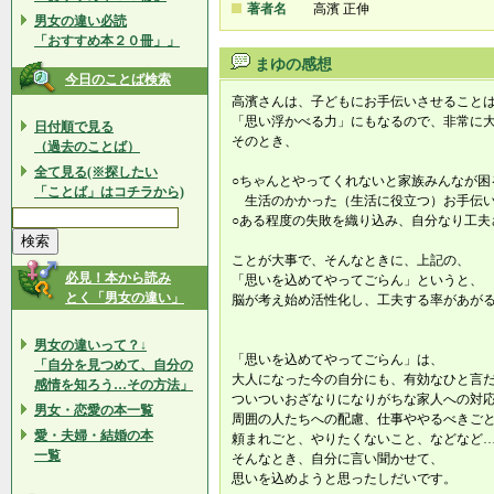
著者名
高濱 正伸
男女の違い必読
「おすすめ本２０冊」」
まゆの感想
今日のことば検索
高濱さんは、子どもにお手伝いさせること
「思い浮かべる力」にもなるので、非常に
日付順で見る
そのとき、
（過去のことば）
全て見る(※探したい
○ちゃんとやってくれないと家族みんなが困
「ことば」はコチラから)
生活のかかった（生活に役立つ）お手
○ある程度の失敗を織り込み、自分なり工夫
ことが大事で、そんなときに、上記の、
必見！本から読み
「思いを込めてやってごらん」というと、
とく「男女の違い」
脳が考え始め活性化し、工夫する率があが
男女の違いって？↓
「思いを込めてやってごらん」は、
「自分を見つめて、自分の
大人になった今の自分にも、有効なひと言
感情を知ろう…その方法」
ついついおざなりになりがちな家人への対
男女・恋愛の本一覧
周囲の人たちへの配慮、仕事ややるべきご
愛・夫婦・結婚の本
頼まれごと、やりたくないこと、などなど
一覧
そんなとき、自分に言い聞かせて、
思いを込めようと思ったしだいです。