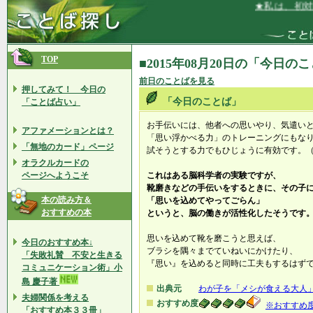
★私は、初対面
TOP
■2015年08月20日の「今日の
前日のことばを見る
押してみて！ 今日の
「今日のことば」
「ことば占い」
お手伝いには、他者への思いやり、気遣い
アファメーションとは？
「思い浮かべる力」のトレーニングにもな
「無地のカード」ページ
試そうとする力でもひじょうに有効です。
オラクルカードの
ページへようこそ
これはある脳科学者の実験ですが、
靴磨きなどの手伝いをするときに、その子
本の読み方＆
「思いを込めてやってごらん」
おすすめの本
というと、脳の働きが活性化したそうです
思いを込めて靴を磨こうと思えば、
今日のおすすめ本↓
ブラシを隅々までていねいにかけたり、
「失敗礼賛 不安と生きる
『思い』を込めると同時に工夫もするはず
コミュニケーション術」小
島 慶子著
出典元
わが子を「メシが食える大人
夫婦関係を考える
おすすめ度
※おすすめ
「おすすめ本３３冊」