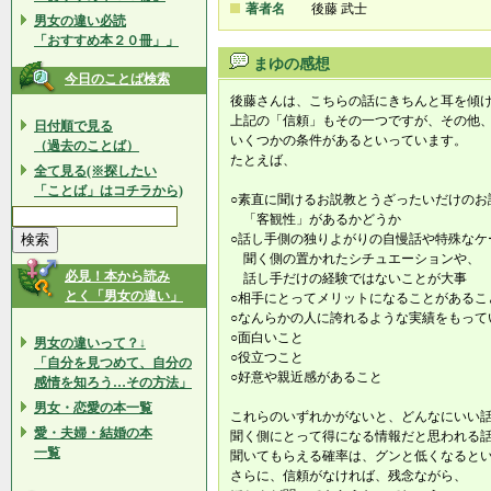
著者名
後藤 武士
男女の違い必読
「おすすめ本２０冊」」
まゆの感想
今日のことば検索
後藤さんは、こちらの話にきちんと耳を傾
上記の「信頼」もその一つですが、その他
日付順で見る
いくつかの条件があるといっています。
（過去のことば）
たとえば、
全て見る(※探したい
「ことば」はコチラから)
○素直に聞けるお説教とうざったいだけのお
「客観性」があるかどうか
○話し手側の独りよがりの自慢話や特殊なケ
聞く側の置かれたシチュエーションや、
必見！本から読み
話し手だけの経験ではないことが大事
とく「男女の違い」
○相手にとってメリットになることがあるこ
○なんらかの人に誇れるような実績をもって
○面白いこと
男女の違いって？↓
○役立つこと
「自分を見つめて、自分の
○好意や親近感があること
感情を知ろう…その方法」
男女・恋愛の本一覧
これらのいずれかがないと、どんなにいい
愛・夫婦・結婚の本
聞く側にとって得になる情報だと思われる
一覧
聞いてもらえる確率は、グンと低くなると
さらに、信頼がなければ、残念ながら、