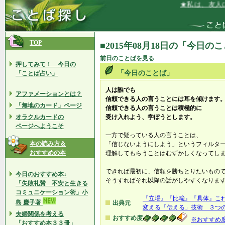
★私は、友人に
TOP
■2015年08月18日の「今日の
前日のことばを見る
押してみて！ 今日の
「今日のことば」
「ことば占い」
人は誰でも
アファメーションとは？
信頼できる人の言うことには耳を傾けます
「無地のカード」ページ
信頼できる人の言うことは積極的に
オラクルカードの
受け入れよう、学ぼうとします。
ページへようこそ
一方で疑っている人の言うことは、
本の読み方＆
「信じないようにしよう」というフィルタ
おすすめの本
理解してもらうことはむずかしくなってし
できれば最初に、信頼を勝ちとりたいもの
今日のおすすめ本↓
そうすればそれ以降の話がしやすくなりま
「失敗礼賛 不安と生きる
コミュニケーション術」小
『立場』『比喩』『具体』こ
島 慶子著
出典元
変える「伝える」技術 ３つ
夫婦関係を考える
おすすめ度
※おすすめ
「おすすめ本３３冊」