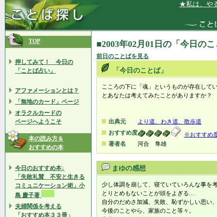
★私は、やる気
TOP
■2003年02月01日の「今日の
前日のことばを見る
押してみて！ 今日の
「今日のことば」
「ことば占い」
こころの下に「魂」というものが存在して
アファメーションとは？
とあなたは考えてみたことがありますか？
「無地のカード」ページ
オラクルカードの
ページへようこそ
出典元
より道、わき道、散歩道
おすすめ度
※おすすめ
本の読み方＆
著者名
河合 隼雄
おすすめの本
今日のおすすめ本↓
まゆの感想
「失敗礼賛 不安と生きる
少し体調を崩して、寝ていていろんな事を
コミュニケーション術」小
とりとめもないことが頭をよぎる…
島 慶子著
自分のだめさ加減、失敗、恥ずかしい思い
夫婦関係を考える
今後のことやら、家族のこと等々。
「おすすめ本３３冊」