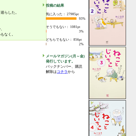
投稿の結果
を巡らした。
気に入った： 27985pt
93%
そうでもない： 1081pt
か、
3%
めもなく。
どちらでもない： 856pt
2%
メールマガジン(月～金)
発行しています。
バックナンバー、購読
解除は
コチラ
から