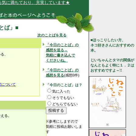
に満ちており、充実しています★
ことば」■
次のことばを見る
■ほっこりしたい方、
「今日のことば」の
ネコ好きさんにおすすめの
感想を送る→
本。
いる、
気軽に書き込んで
じいちゃんとタマの関係が
くださいね。
なんともよく特に１．２は
「今日のことば」の
おすすめですよ～!!
感想を見る
(感想0件)
度について
「今日のことば」は？
気に入った
そうでもない
どちらでもない
考える。
※参考にしますので
、
気軽に投稿お願いしま
す