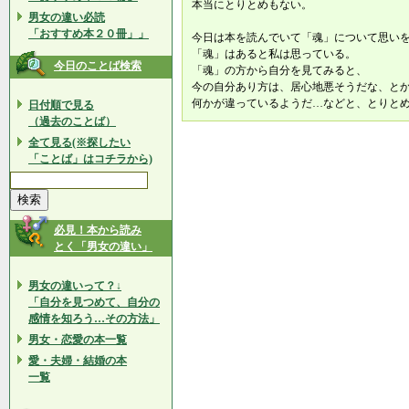
本当にとりとめもない。
男女の違い必読
「おすすめ本２０冊」」
今日は本を読んでいて「魂」について思い
「魂」はあると私は思っている。
今日のことば検索
「魂」の方から自分を見てみると、
今の自分あり方は、居心地悪そうだな、と
何かが違っているようだ…などと、とりと
日付順で見る
（過去のことば）
全て見る(※探したい
「ことば」はコチラから)
必見！本から読み
とく「男女の違い」
男女の違いって？↓
「自分を見つめて、自分の
感情を知ろう…その方法」
男女・恋愛の本一覧
愛・夫婦・結婚の本
一覧