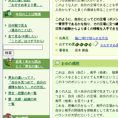
男女の違い必読
いつも傍観者の立場の人がいます。
「おすすめ本２０冊」」
このような人が、自分の立場できることを
人生からずっと多くの価値を得ることがで
今日のことば検索
このように、自分にとってどの立場（ポジ
一番苦手であるかを知り、その立場に立つ
日付順で見る
日常の経験からより多くの情報を入手でき
（過去のことば）
全て見る(※探したい
出典元
脳に3秒で悟らせる方法
「ことば」はコチラから)
おすすめ度
※おすすめ
著者名
若本 勝義
必見！本から読み
まゆの感想
とく「男女の違い」
これは、自分（自己）、相手（他者）、観
バランスをとることがとても大事だという
男女の違いって？↓
この３つのポジション・チェンジをしてみ
「自分を見つめて、自分の
感情を知ろう…その方法」
多くの人は、日々自分の立場で生きていま
男女・恋愛の本一覧
つまり、自分（自己）の立場、自分のポジ
愛・夫婦・結婚の本
相手（他者）を見ています。
一覧
これを、想像の力をもって、相手の立場か
自分と相手の関係性を傍観者として見てみ
バランスが大切だということです。