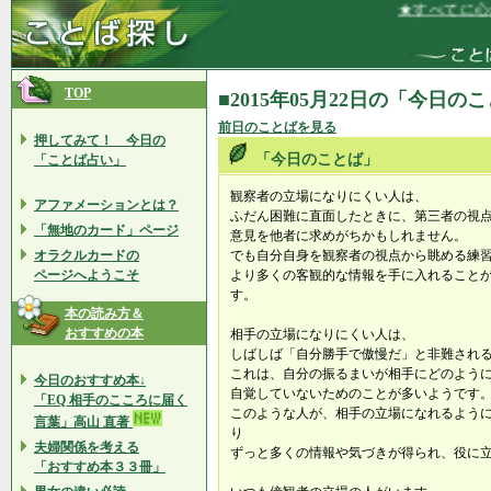
★すべてに心か
TOP
■2015年05月22日の「今日の
前日のことばを見る
押してみて！ 今日の
「今日のことば」
「ことば占い」
観察者の立場になりにくい人は、
アファメーションとは？
ふだん困難に直面したときに、第三者の視
「無地のカード」ページ
意見を他者に求めがちかもしれません。
オラクルカードの
でも自分自身を観察者の視点から眺める練
ページへようこそ
より多くの客観的な情報を手に入れること
す。
本の読み方＆
おすすめの本
相手の立場になりにくい人は、
しばしば「自分勝手で傲慢だ」と非難され
これは、自分の振るまいが相手にどのよう
今日のおすすめ本↓
自覚していないためのことが多いようです
「EQ 相手のこころに届く
このような人が、相手の立場になれるよう
言葉」高山 直著
り
夫婦関係を考える
ずっと多くの情報や気づきが得られ、役に
「おすすめ本３３冊」