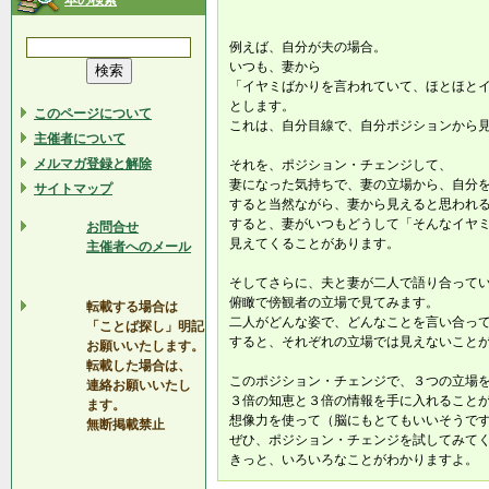
本の検索
例えば、自分が夫の場合。
いつも、妻から
「イヤミばかりを言われていて、ほとほと
とします。
このページについて
これは、自分目線で、自分ポジションから
主催者について
メルマガ登録と解除
それを、ポジション・チェンジして、
妻になった気持ちで、妻の立場から、自分
サイトマップ
すると当然ながら、妻から見えると思われ
すると、妻がいつもどうして「そんなイヤ
お問合せ
見えてくることがあります。
主催者へのメール
そしてさらに、夫と妻が二人で語り合って
俯瞰で傍観者の立場で見てみます。
転載する場合は
二人がどんな姿で、どんなことを言い合っ
「ことば探し」明記
すると、それぞれの立場では見えないこと
お願いいたします。
転載した場合は、
このポジション・チェンジで、３つの立場
連絡お願いいたし
３倍の知恵と３倍の情報を手に入れること
ます。
想像力を使って（脳にもとてもいいそうで
無断掲載禁止
ぜひ、ポジション・チェンジを試してみて
きっと、いろいろなことがわかりますよ。