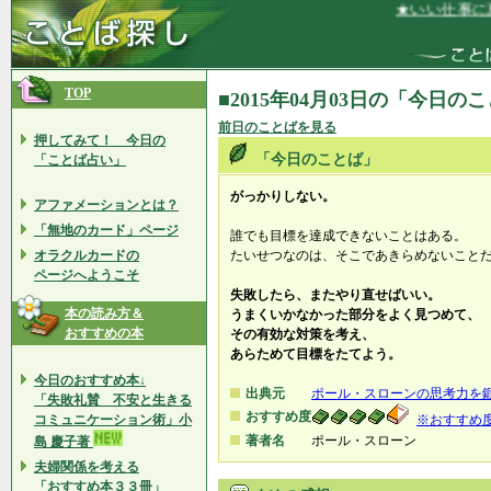
★いい仕事に恵
TOP
■2015年04月03日の「今日の
前日のことばを見る
押してみて！ 今日の
「今日のことば」
「ことば占い」
がっかりしない。
アファメーションとは？
「無地のカード」ページ
誰でも目標を達成できないことはある。
オラクルカードの
たいせつなのは、そこであきらめないこと
ページへようこそ
失敗したら、またやり直せばいい。
本の読み方＆
うまくいかなかった部分をよく見つめて、
おすすめの本
その有効な対策を考え、
あらためて目標をたてよう。
今日のおすすめ本↓
出典元
ポール・スローンの思考力を鍛
「失敗礼賛 不安と生きる
おすすめ度
コミュニケーション術」小
※おすすめ
著者名
ポール・スローン
島 慶子著
夫婦関係を考える
「おすすめ本３３冊」