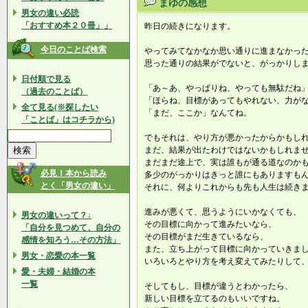
まゆの感想
男女の違い必読
「おすすめ本２０冊」」
昨日の続きになります。
今日のことば検索
やってみてなかなか思い通りに進まなかっ
思った通りの結果がでないと、がっかりし
日付順で見る
「あ～あ、やっぱりね、やっても無駄だね
（過去のことば）
「ほらね、目標があってもやれない、力が
全て見る(※探したい
「まだ、ここか」なんてね。
「ことば」はコチラから)
でもそれは、やり方が悪かったからかもし
まだ、結果が出たわけではないかもしれま
まだまだ途上で、実は誰もが通る道なのか
必見！本から読み
多少のがっかりはきっと誰にもありますも
とく「男女の違い」
それに、何よりこれからも先も人生は続き
進みが悪くて、思うようにいかなくても、
男女の違いって？↓
その目標に向かって進みたいなら、
「自分を見つめて、自分の
その目標がまだ生きているなら、
感情を知ろう…その方法」
また、立ち上がって目標に向かっていきま
男女・恋愛の本一覧
いろいろとやり方を考え変えてみたりして
愛・夫婦・結婚の本
一覧
そしてもし、目標が違うとわかったら、
新しい目標を立てるのもいいですね。