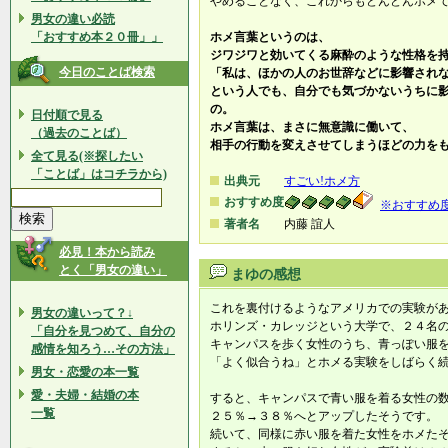
やめることなく、これからもどんどんホメ
男女の違い必読
「おすすめ本２０冊」」
ホメ言葉というのは、
ジワジワと効いてくる麻酔のような性格を
今日のことば検索
「私は、ほかの人のお世辞などに影響され
という人でも、自分でも気づかないうちに
の。
日付順で見る
ホメ言葉は、まさに無意識に働いて、
（過去のことば）
相手の行動を変えさせてしまうほどの力を
全て見る(※探したい
「ことば」はコチラから)
出典元
すごい!ホメ方
おすすめ度
※おすすめ
著者名
内藤 誼人
必見！本から読み
とく「男女の違い」
まゆの感想
これを裏付けるようなアメリカでの実験が
男女の違いって？↓
ホリンズ・カレッジという大学で、２４名
「自分を見つめて、自分の
キャンパスを歩く女性のうち、青っぽい服
感情を知ろう…その方法」
「よく似合うね」とホメる実験をしばらく
男女・恋愛の本一覧
愛・夫婦・結婚の本
すると、キャンパスで青い服を着る女性の
一覧
２５％→３８％へとアップしたそうです。
続いて、同様に赤い服を着た女性をホメた