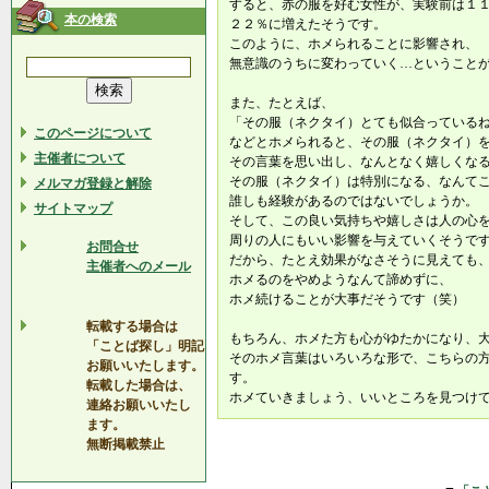
すると、赤の服を好む女性が、実験前は１
本の検索
２２％に増えたそうです。
このように、ホメられることに影響され、
無意識のうちに変わっていく…ということ
また、たとえば、
「その服（ネクタイ）とても似合っている
このページについて
などとホメられると、その服（ネクタイ）
主催者について
その言葉を思い出し、なんとなく嬉しくな
その服（ネクタイ）は特別になる、なんて
メルマガ登録と解除
誰しも経験があるのではないでしょうか。
サイトマップ
そして、この良い気持ちや嬉しさは人の心
周りの人にもいい影響を与えていくそうで
お問合せ
だから、たとえ効果がなさそうに見えても
主催者へのメール
ホメるのをやめようなんて諦めずに、
ホメ続けることが大事だそうです（笑）
転載する場合は
もちろん、ホメた方も心がゆたかになり、
「ことば探し」明記
そのホメ言葉はいろいろな形で、こちらの
お願いいたします。
す。
転載した場合は、
ホメていきましょう、いいところを見つけ
連絡お願いいたし
ます。
無断掲載禁止