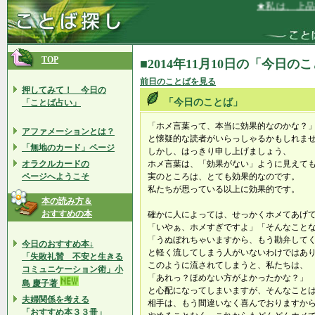
★私は、上品で
TOP
■2014年11月10日の「今日の
前日のことばを見る
押してみて！ 今日の
「今日のことば」
「ことば占い」
「ホメ言葉って、本当に効果的なのかな？
アファメーションとは？
と懐疑的な読者がいらっしゃるかもしれま
「無地のカード」ページ
しかし、はっきり申し上げましょう、
オラクルカードの
ホメ言葉は、「効果がない」ように見えて
ページへようこそ
実のところは、とても効果的なのです。
私たちが思っている以上に効果的です。
本の読み方＆
おすすめの本
確かに人によっては、せっかくホメてあげ
「いやぁ、ホメすぎですよ」「そんなこと
「うぬぼれちゃいますから、もう勘弁して
今日のおすすめ本↓
と軽く流してしまう人がいないわけではあ
「失敗礼賛 不安と生きる
このように流されてしまうと、私たちは、
コミュニケーション術」小
「あれっ？ほめない方がよかったかな？」
島 慶子著
と心配になってしまいますが、そんなこと
夫婦関係を考える
相手は、もう間違いなく喜んでおりますか
「おすすめ本３３冊」