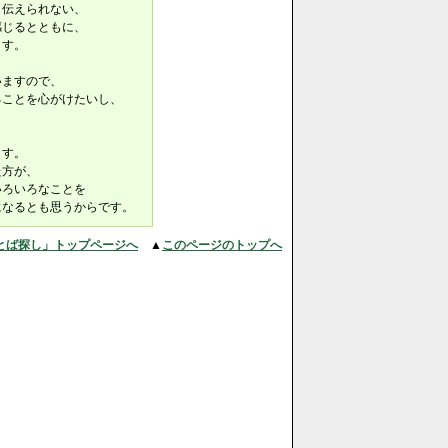
く伝えられない、
感じるとともに、
ます。
いますので、
ることを心がけたいし、
）
、
ます。
た方が、
いろいろなことを
になるとも思うからです。
とば探し」トップページへ
▲
このページのトップへ