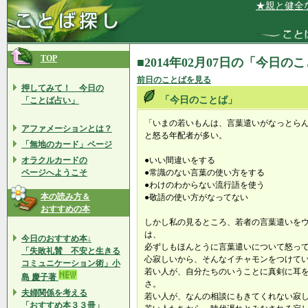
★親と健全な関
TOP
■2014年02月07日の「今日の
前日のことばを見る
押してみて！ 今日の
「今日のことば」
「ことば占い」
「いまの若いもんは、言葉遣いがなっとら
アファメーションとは？
と怒る年配者が多い。
「無地のカード」ページ
オラクルカードの
●いい間違いをする
ページへようこそ
●常識のない言葉の使い方をする
●わけのわからない流行語を使う
本の読み方＆
●敬語の使い方がなってない
おすすめの本
しかし私の見るところ、若者の言葉遣いを
は、
今日のおすすめ本↓
必ずしもほんとうに言葉遣いについて怒っ
「失敗礼賛 不安と生きる
心寂しいから、そんなイチャモンをつけて
コミュニケーション術」小
若い人が、自分たちのいうことに真剣に耳
島 慶子著
さ。
夫婦関係を考える
若い人が、なんの相談にもきてくれない寂
「おすすめ本３３冊」