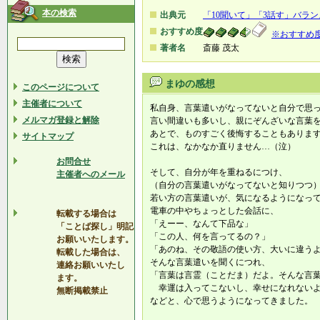
本の検索
出典元
「10聞いて」「3話す」バラ
おすすめ度
※おすすめ
著者名
斎藤 茂太
まゆの感想
このページについて
主催者について
私自身、言葉遣いがなってないと自分で思
メルマガ登録と解除
言い間違いも多いし、親にぞんざいな言葉
あとで、ものすごく後悔することもありま
サイトマップ
これは、なかなか直りません…（泣）
お問合せ
そして、自分が年を重ねるにつけ、
主催者へのメール
（自分の言葉遣いがなってないと知りつつ
若い方の言葉遣いが、気になるようになっ
電車の中やちょっとした会話に、
転載する場合は
「えーー、なんて下品な」
「ことば探し」明記
「この人、何を言ってるの？」
お願いいたします。
「あのね、その敬語の使い方、大いに違う
転載した場合は、
そんな言葉遣いを聞くにつれ、
連絡お願いいたし
「言葉は言霊（ことだま）だよ。そんな言
ます。
幸運は入ってこないし、幸せになれない
無断掲載禁止
などと、心で思うようになってきました。