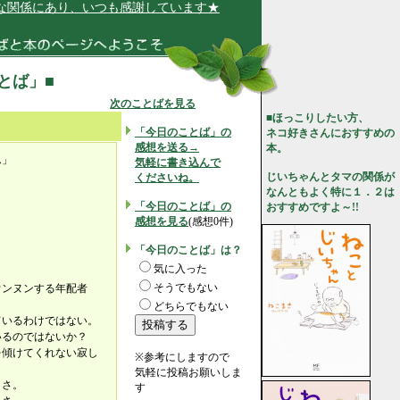
係にあり、いつも感謝しています★
ことば」■
次のことばを見る
■ほっこりしたい方、
「今日のことば」の
ネコ好きさんにおすすめの
感想を送る→
本。
ん」
気軽に書き込んで
じいちゃんとタマの関係が
くださいね。
なんともよく特に１．２は
「今日のことば」の
おすすめですよ～!!
感想を見る
(感想0件)
「今日のことば」は？
気に入った
そうでもない
ウンヌンする年配者
どちらでもない
ているわけではない。
いるのではないか？
を傾けてくれない寂し
※参考にしますので
気軽に投稿お願いしま
しさ。
す