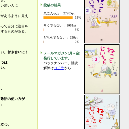
しさ。
投稿の結果
つい若い人に
は、
気に入った： 27985pt
情があるように見え
93%
そうでもない： 1081pt
いって自分に注目を
3%
通ずるものがある。
どちらでもない： 856pt
2%
らい。付き合いにく
メールマガジン(月～金)
発行しています。
じつは
バックナンバー、購読
ない。
解除は
コチラ
から
。
と。
、敬語の使い方が
る。
に立つ。