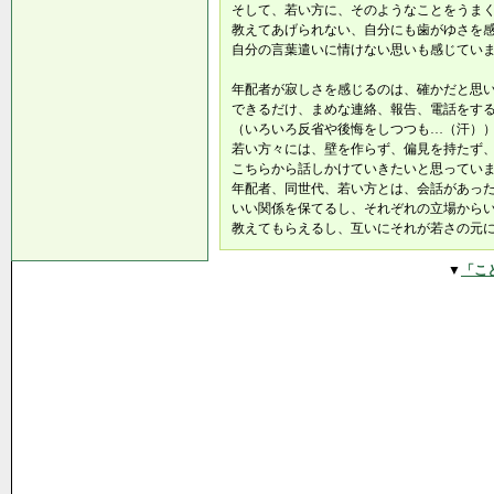
そして、若い方に、そのようなことをうま
教えてあげられない、自分にも歯がゆさを
自分の言葉遣いに情けない思いも感じてい
年配者が寂しさを感じるのは、確かだと思
できるだけ、まめな連絡、報告、電話をす
（いろいろ反省や後悔をしつつも…（汗）
若い方々には、壁を作らず、偏見を持たず
こちらから話しかけていきたいと思ってい
年配者、同世代、若い方とは、会話があっ
いい関係を保てるし、それぞれの立場から
教えてもらえるし、互いにそれが若さの元
▼
「こ