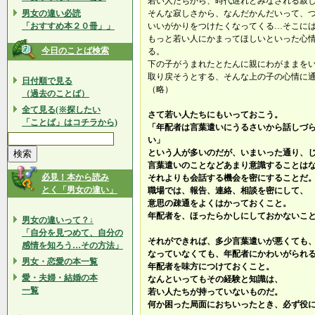
若い人たちから、時代遅れとみなされる寂
男女の違い必読
そんな寂しさから、なんだかんだいって、
「おすすめ本２０冊」」
いいがかりをつけたくなってくる…そこに
もっと若い人にかまってほしいといった心
今日のことば検索
る。
下の子がうまれたとたんに親にわがままを
取り戻そうとする、そんな上の子の心情に
日付順で見る
（略）
（過去のことば）
全て見る(※探したい
さて若い人たちにもいっておこう。
「ことば」はコチラから)
「年配者は言葉遣いにうるさいから話しづ
い」
という人が多いのだが、いまいった通り、
言葉遣いのことなどあまり意識することは
必見！本から読み
それよりも会話する機会を密にすることだ
とく「男女の違い」
職場では、報告、連絡、相談を密にして、
意思の疎通をよくはかっておくこと。
年配者を、ほったらかしにしておかないこ
男女の違いって？↓
「自分を見つめて、自分の
それができれば、多少言葉遣いが悪くても
感情を知ろう…その方法」
なっていなくても、年配者にかわいがられ
男女・恋愛の本一覧
年配者を味方につけておくこと。
愛・夫婦・結婚の本
なんといってもその経験と知識は、
一覧
若い人たちが持っていないものだ。
何か困った局面におちいったとき、必ず役