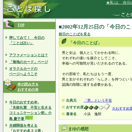
★私は、自分の
TOP
■2002年12月25日の「今日の
前日のことばを見る
押してみて！ 今日の
「今日のことば」
「ことば占い」
男と女は、個人としてかかわる時に、
アファメーションとは？
それぞれの違いを媒介としてこそ、
「無地のカード」ページ
幸福への可能性が見いだされるのである。
オラクルカードの
ページへようこそ
その意味で、私たちはもう一度、
男と女がそれぞれの「らしさ」を持つとい
本の読み方＆
認識の段階に達する必要がある。
おすすめの本
出典元
「男」という不安
今日のおすすめ本↓
おすすめ度
「失敗礼賛 不安と生きる
※おすすめ
コミュニケーション術」小
著者名
小浜 逸郎
島 慶子著
夫婦関係を考える
まゆの感想
「おすすめ本３３冊」