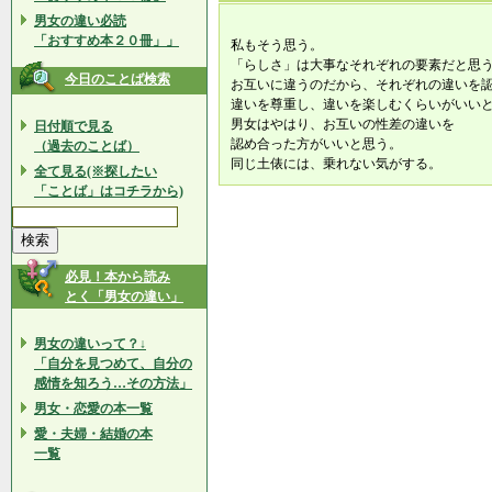
男女の違い必読
「おすすめ本２０冊」」
私もそう思う。
「らしさ」は大事なそれぞれの要素だと思
今日のことば検索
お互いに違うのだから、それぞれの違いを
違いを尊重し、違いを楽しむくらいがいい
男女はやはり、お互いの性差の違いを
日付順で見る
認め合った方がいいと思う。
（過去のことば）
同じ土俵には、乗れない気がする。
全て見る(※探したい
「ことば」はコチラから)
必見！本から読み
とく「男女の違い」
男女の違いって？↓
「自分を見つめて、自分の
感情を知ろう…その方法」
男女・恋愛の本一覧
愛・夫婦・結婚の本
一覧