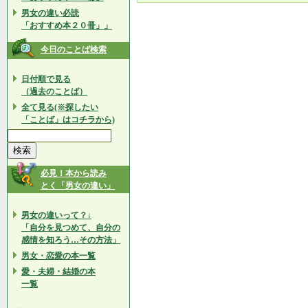
男女の違い必読
「おすすめ本２０冊」」
今日のことば検索
日付順で見る
（過去のことば）
全て見る(※探したい
「ことば」はコチラから)
必見！本から読み
とく「男女の違い」
男女の違いって？↓
「自分を見つめて、自分の
感情を知ろう…その方法」
男女・恋愛の本一覧
愛・夫婦・結婚の本
一覧