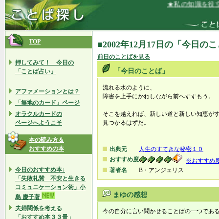
★私の知識を役立
TOP
■2002年12月17日の「今日の
前日のことばを見る
押してみて！ 今日の
「今日のことば」
「ことば占い」
流れる水のように、
アファメーションとは？
障害を上手にかわしながら前へすすもう。
「無地のカード」ページ
オラクルカードの
そこを越えれば、新しい道と新しい知恵が
ページへようこそ
見つかるはずだ。
本の読み方＆
おすすめの本
出典元
人生のすてきな秘密１０
おすすめ度
※おすすめ
今日のおすすめ本↓
著者名
B・アンジェリス
「失敗礼賛 不安と生きる
コミュニケーション術」小
まゆの感想
島 慶子著
夫婦関係を考える
今の自分に言い聞かせることばの一つであ
「おすすめ本３３冊」