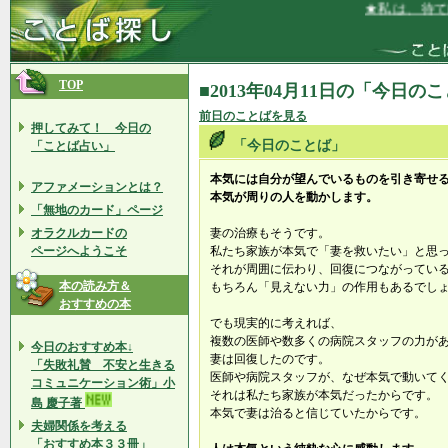
★私は、待てば
TOP
■2013年04月11日の「今日の
前日のことばを見る
押してみて！ 今日の
「今日のことば」
「ことば占い」
本気には自分が望んでいるものを引き寄せ
アファメーションとは？
本気が周りの人を動かします。
「無地のカード」ページ
オラクルカードの
妻の治療もそうです。
ページへようこそ
私たち家族が本気で「妻を救いたい」と思
それが周囲に伝わり、回復につながってい
本の読み方＆
もちろん「見えない力」の作用もあるでし
おすすめの本
でも現実的に考えれば、
複数の医師や数多くの病院スタッフの力が
今日のおすすめ本↓
妻は回復したのです。
「失敗礼賛 不安と生きる
医師や病院スタッフが、なぜ本気で動いて
コミュニケーション術」小
それは私たち家族が本気だったからです。
島 慶子著
本気で妻は治ると信じていたからです。
夫婦関係を考える
「おすすめ本３３冊」