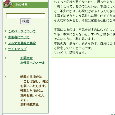
ちょっと症状が悪くなったり、思ったよう
本の検索
「悪くなっているのではないか、本当によ
と、不安になり、心配だけがふくらんでき
本気で治そうという気持ちに曇りがでてき
そんな私をみると、今度は家族も心配にな
本気になるのは、本気をだすのはむずかし
このページについて
でも、本気にならないと、すべてが動き出
主催者について
そんなふうに、私も思います。
メルマガ登録と解除
本気の力、焦らず、あきらめず、自分に負
と決意しているところです。
サイトマップ
リハビリ、頑張ります。
お問合せ
主催者へのメール
転載する場合は
「ことば探し」明記
お願いいたします。
転載した場合は、
連絡お願いいたし
ます。
無断掲載禁止