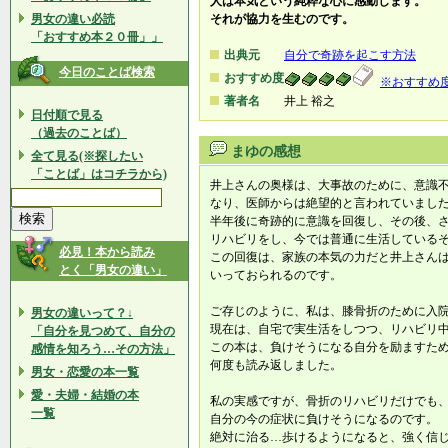
人は本気という純粋な心に感動します。
男女の違い必読
それが協力を生むのです。
「おすすめ本２０冊」」
出典元
自分で奇跡を起こす方法
今日のことば検索
おすすめ度
※おすすめ
著者名
井上 裕之
日付順で見る
（過去のことば）
まゆの感想
全て見る(※探したい
「ことば」はコチラから)
井上さんの奥様は、大事故のために、意識
なり、医師からは絶望的と言われていまし
半年後に奇跡的に意識を回復し、その後、
リハビリをし、今では普通に生活している
必見！本から読み
この回復は、家族の本気の力だと井上さん
とく「男女の違い」
いっておられるのです。
ご存じのように、私は、膝骨折のために入
男女の違いって？↓
現在は、自宅で実生活をしつつ、リハビリ
「自分を見つめて、自分の
この本は、負けそうになる自分を励ますた
感情を知ろう…その方法」
何度も読み返しました。
男女・恋愛の本一覧
愛・夫婦・結婚の本
私の実感ですが、骨折のリハビリだけでも
一覧
自分の今の症状に負けそうになるのです。
絶対に治る…歩けるようになると、強く信