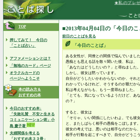
★私のプレゼ
TOP
■2013年04月04日の「今日の
前日のことばを見る
押してみて！ 今日の
「今日のことば」
「ことば占い」
ある女性が、同僚との関係で悩んでいまし
アファメーションとは？
愚痴とも思える話を散々聞いた後、私は、
「無地のカード」ページ
「あなたはどうしたいの？」と尋ねました
オラクルカードの
しかし、彼女は黙っています。
ページへようこそ
自分がどうしたいかわからないのか、それ
わかっているけれど、そうするのが厭だか
本の読み方＆
私は考えながらも、もう一度尋ねました。
おすすめの本
「とても、気になっているようだけど、あ
の？」
今日のおすすめ本↓
すると、彼女は
「失敗礼賛 不安と生きる
「そりゃ、いい関係にしたいわよ。でも彼
コミュニケーション術」小
と、またしばらく相手の愚痴をこぼします
島 慶子著
彼女の考えでは、悪いのは相手なのだから
夫婦関係を考える
相手が行動を起こすべきで、自分がどうこ
「おすすめ本３３冊」