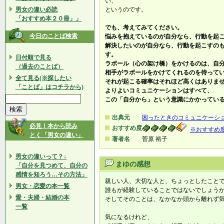
い、
男女の違い必読
というのです。
「おすすめ本２０冊」」
でも、考えてみてください。
今日のことば検索
悩みを抱えているのが自分なら、行動を起
解決したいのが自分なら、行動を起こすの
す。
日付順で見る
ラポール（心の架け橋）をかけるのは、自
（過去のことば）
相手がラポールをかけてくれるのを待って
全て見る(※探したい
それが起こる確率はそれほど高くはありま
「ことば」はコチラから)
よりよいコミュニケーションはすべて、
この「自分から」という意識にかかってい
出典元
困ったときのコミュニケーシ
必見！本から読み
おすすめ度
※おすすめ
とく「男女の違い」
著者名
菅原 裕子
男女の違いって？↓
まゆの感想
「自分を見つめて、自分の
感情を知ろう…その方法」
親しい人、大切な人と、ちょっとしたこと
男女・恋愛の本一覧
誰もが経験していることではないでしょう
愛・夫婦・結婚の本
そしてそのことは、なかなか頭から離れず
一覧
気になるけれど、