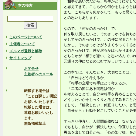
「相手が悪いのだから、相手がどうにかし
本の検索
と思えてきて、こちらから何かをしようと
また、こちらから何かをして、もっと悪く
との思いもあります。
なので、「何かのきっかけ」で、
仲を取り戻したいと、そのきっかけを待ち
このページについて
そしてそのきっかけで、元の仲に戻ること
主催者について
しかし、そのきっかけがうまくやってくる
そのきっかけで、仲が戻るかはわかりませ
メルマガ登録と解除
どちらかが「相手が悪い」と思い込んでい
サイトマップ
元通りの仲になるのはむずかしいでしょう
お問合せ
この本では、そんなとき、大切なことは、
主催者へのメール
「自分はどう考えるか」
「相手の立場で相手はどう考えるか」
「二者の間にある問題は何か」
転載する場合は
を考えることで、自分や相手を責めること
「ことば探し」明記
どうしたいかをじっくりと考えてみること
お願いいたします。
そして、「解決したい、仲直りしたい」と
転載した場合は、
「自分から」行動を起こしていくことが必
連絡お願いいたし
ます。
すっきり仲直り、人間関係修復は、なかな
無断掲載禁止
でももし、自分が「解決したい、仲直りし
勇気を出して自分から、「心の架け橋」を