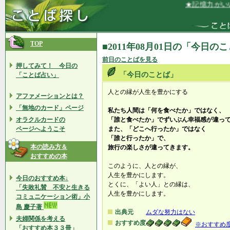
★記憶力がいい
TOP
■2011年08月01日の「今日の
前日のことばを見る
押してみて！ 今日の
「今日のことば」
「ことば占い」
人との縁が人生を豊かにする
アファメーションとは？
「無地のカード」ページ
私たち人間は「何を食べたか」ではなく、
オラクルカードの
「誰と食べたか」でずいぶん幸福感が違っ
ページへようこそ
また、「どこへ行ったか」ではなく
「誰と行ったか」で、
本の読み方＆
旅行の楽しさが違ってきます。
おすすめの本
このように、人との縁が、
人生を豊かにします。
今日のおすすめ本↓
とくに、「よい人」との縁は、
「失敗礼賛 不安と生きる
人生を豊かにします。
コミュニケーション術」小
島 慶子著
出典元
ムダな努力はない
夫婦関係を考える
おすすめ度
※おすすめ
「おすすめ本３３冊」