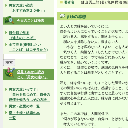
著者名
鍵山 秀三郎 (著), 亀井 民治 (編
男女の違い必読
「おすすめ本２０冊」」
まゆの感想
今日のことば検索
よい人との縁を築いていくには、
自分もよい人になっていくことが大切で、
日付順で見る
「譲れる人、感謝する人、聞き上手な人、
（過去のことば）
弱い人を排除しない人、恨まない人、
全て見る(※探したい
いやなことは広めない人（よいことを人
「ことば」はコチラから)
気づく人、純情な人（したたかでない人
などなどで、この一つでも自分にあったら
縁ができ、続いていくようです。
とくに、「謙虚な姿勢で、感謝の気持ちを
必見！本から読み
人と接することは基本だということです。
とく「男女の違い」
私も、縁を保つには、ちょっとした気遣い
その気遣いのいちばんは、感謝すること、
男女の違いって？↓
すぐに言葉や行動に出すことだと思ってい
「自分を見つめて、自分の
感謝の心を忘れた人には、縁が身に付かな
感情を知ろう…その方法」
そう思えます。
男女・恋愛の本一覧
愛・夫婦・結婚の本
また、この本では、人間関係で、
一覧
「悩みが尽きないのは、自分のことばかり
考えているからです。