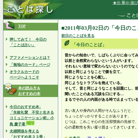
★仕事や遊び、
TOP
■2011年03月02日の「今日の
前日のことばを見る
押してみて！ 今日の
「今日のことば」
「ことば占い」
昔からの知合いで、しばらくぶりに会って
アファメーションとは？
以前と全然変わらないという人がいます。
「無地のカード」ページ
それもいい意味で変わらないというのでな
オラクルカードの
以前と同じようなことで腹を立て、
ページへようこそ
同じようなことを心配し、
同じようなトラブルを抱えている。
本の読み方＆
そして、昔と同じようなことを話題にし、
おすすめの本
聞いたことのある冗談を口にする…
まるでその人の内面がある時で止まってい
今日のおすすめ本↓
古い友人や身内の人間がそんなふうだと、
「失敗礼賛 不安と生きる
ちょっとがっかりすることがあります。
コミュニケーション術」小
じつは、これこそ心の生活習慣病の兆候で
島 慶子著
心の柔軟性を失い凝り固まってきています
夫婦関係を考える
「おすすめ本３３冊」