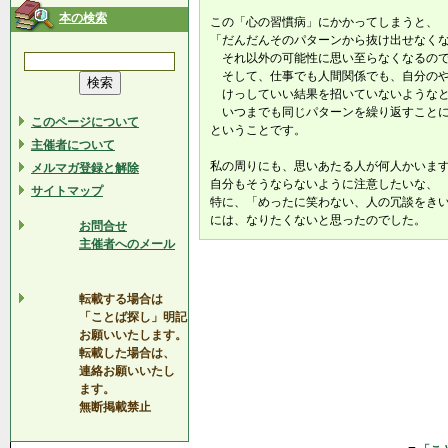
本の検索
この「心の習慣病」にかかってしまうと、
「だんだんそのパターンから抜け出せなく
それ以外の可能性に思い至らなくなるの
そして、仕事でも人間関係でも、自分のや
けっしていい結果を招いていないようなと
いつまでも同じパターンを繰り返すことに
このページについて
ということです。
主催者について
私の周りにも、思いあたる人が何人かいま
メルマガ登録と解除
自分もそうならないように注意したいな、
サイトマップ
特に、「めったに笑わない、人の冗談をき
には、なりたくないと思ったのでした。
お問合せ
主催者へのメール
転載する場合は
「ことば探し」明記
お願いいたします。
転載した場合は、
連絡お願いいたし
ます。
無断掲載禁止