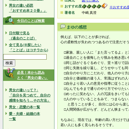
出典元
困った隣人
男女の違い必読
おすすめ度
※おすすめ
「おすすめ本２０冊」」
著者名
中嶋 真澄
今日のことば検索
まゆの感想
日付順で見る
例えば、以下のことが多ければ、
（過去のことば）
心の柔軟性が失われつつあるので注意だそ
全て見る(※探したい
「ことば」はコチラから)
□家族、親しい人に「また言ってるよ」と
□過去のことを後悔したり恨みを抱き思い
□同じ話がぐるぐるめぐり、堂々巡りで話
□同じ失敗を繰り返し、どうせやっても同
必見！本から読み
□自分のやり方にこだわり、他人のやり方
とく「男女の違い」
□自分と価値観の違う人、常識はずれの人
□自分より若い人の意見や指導に従うこと
□なんでも今まで通りのやり方でやりたい
男女の違いって？↓
□めったに笑わない、人の冗談をきいても
「自分を見つめて、自分の
□人のやっていることをみて、つまらない
感情を知ろう…その方法」
と思うことが多く、自分には心から楽し
男女・恋愛の本一覧
□人間関係が広がらず、どんどん狭まって
愛・夫婦・結婚の本
一覧
ちなみに、現在では、年齢の高い方だけで
若い人にも多く見られるそうです。